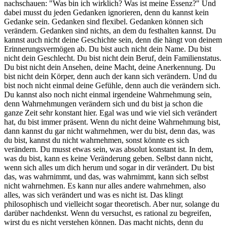
nachschauen: "Was bin ich wirklich? Was ist meine Essenz?" Und
dabei musst du jeden Gedanken ignorieren, denn du kannst kein
Gedanke sein. Gedanken sind flexibel. Gedanken können sich
verändern. Gedanken sind nichts, an dem du festhalten kannst. Du
kannst auch nicht deine Geschichte sein, denn die hängt von deinem
Erinnerungsvermögen ab. Du bist auch nicht dein Name. Du bist
nicht dein Geschlecht. Du bist nicht dein Beruf, dein Familienstatus.
Du bist nicht dein Ansehen, deine Macht, deine Anerkennung. Du
bist nicht dein Körper, denn auch der kann sich verändern. Und du
bist noch nicht einmal deine Gefühle, denn auch die verändern sich.
Du kannst also noch nicht einmal irgendeine Wahrnehmung sein,
denn Wahrnehmungen verändern sich und du bist ja schon die
ganze Zeit sehr konstant hier. Egal was und wie viel sich verändert
hat, du bist immer präsent. Wenn du nicht deine Wahrnehmung bist,
dann kannst du gar nicht wahrnehmen, wer du bist, denn das, was
du bist, kannst du nicht wahrnehmen, sonst könnte es sich
verändern. Du musst etwas sein, was absolut konstant ist. In dem,
was du bist, kann es keine Veränderung geben. Selbst dann nicht,
wenn sich alles um dich herum und sogar in dir verändert. Du bist
das, was wahrnimmt, und das, was wahrnimmt, kann sich selbst
nicht wahrnehmen. Es kann nur alles andere wahrnehmen, also
alles, was sich verändert und was es nicht ist. Das klingt
philosophisch und vielleicht sogar theoretisch. Aber nur, solange du
darüber nachdenkst. Wenn du versuchst, es rational zu begreifen,
wirst du es nicht verstehen können. Das macht nichts, denn du