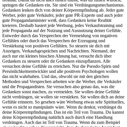
springen die Gedanken ein. Sie sind ein Verdrängungsmechanismus.
Gedanken lenken dich von deiner Körperempfindung ab. Jeder gute
Werber, jeder gute Verkäufer, jeder gute PR-Experte und auch jeder
gute Propagandaminister weiß, dass Gedanken keine Realität
kreieren. Deshalb basiert jede Werbung, jedes Verkaufstraining und
jede Propaganda auf der Nutzung und Ausnutzung deiner Gefühle.
Entweder durch das Versprechen der Vermeidung von negativen
Gefühlen oder durch das Versprechen der Erzeugung und
Verstärkung von positiven Gefühlen. So steuern sie dich mit
Anzeigen, Verkaufsgesprächen und Nachrichten. Niemand, der
auch nur ein kleines bisschen Ahnung hat, versucht dich über
Gedanken zu steuern oder dir Gedanken einzupflanzen. Alle
versuchen deine Gefühle zu erreichen. Nur die Pseudo-Spiris und
Persönlichkeitsentwickler und alle positiven Psychologen wollen
das nicht wahrhaben. Und das, obwohl sie mit den gleichen
Methoden und Versprechen arbeiten wie die Werber, die Verkäufer
und die Propagandisten. Sie versuchen also genau das, was die
Gedanken sonst machen, zu vermeiden. Sie wollen deine Gefühle
nicht verdrängen, sie wollen sie verstärken. Sie wollen dich an deine
Gefühle erinnern. So gesehen wäre Werbung etwas sehr Spirituelles,
wenn es nicht so manipulativ wäre. Wenn du denkst, verdrängst du
deine Körperempfindungen. Das ist ein Teil von Trauma. Du kannst
deine Körperempfindung natürlich auch durch eine Handlung
verdrängen. Auch das ist Teil von Trauma. Wenn du zum Beispiel