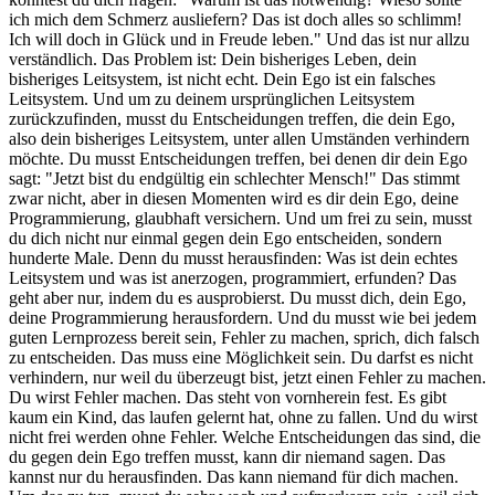
ich mich dem Schmerz ausliefern? Das ist doch alles so schlimm!
Ich will doch in Glück und in Freude leben." Und das ist nur allzu
verständlich. Das Problem ist: Dein bisheriges Leben, dein
bisheriges Leitsystem, ist nicht echt. Dein Ego ist ein falsches
Leitsystem. Und um zu deinem ursprünglichen Leitsystem
zurückzufinden, musst du Entscheidungen treffen, die dein Ego,
also dein bisheriges Leitsystem, unter allen Umständen verhindern
möchte. Du musst Entscheidungen treffen, bei denen dir dein Ego
sagt: "Jetzt bist du endgültig ein schlechter Mensch!" Das stimmt
zwar nicht, aber in diesen Momenten wird es dir dein Ego, deine
Programmierung, glaubhaft versichern. Und um frei zu sein, musst
du dich nicht nur einmal gegen dein Ego entscheiden, sondern
hunderte Male. Denn du musst herausfinden: Was ist dein echtes
Leitsystem und was ist anerzogen, programmiert, erfunden? Das
geht aber nur, indem du es ausprobierst. Du musst dich, dein Ego,
deine Programmierung herausfordern. Und du musst wie bei jedem
guten Lernprozess bereit sein, Fehler zu machen, sprich, dich falsch
zu entscheiden. Das muss eine Möglichkeit sein. Du darfst es nicht
verhindern, nur weil du überzeugt bist, jetzt einen Fehler zu machen.
Du wirst Fehler machen. Das steht von vornherein fest. Es gibt
kaum ein Kind, das laufen gelernt hat, ohne zu fallen. Und du wirst
nicht frei werden ohne Fehler. Welche Entscheidungen das sind, die
du gegen dein Ego treffen musst, kann dir niemand sagen. Das
kannst nur du herausfinden. Das kann niemand für dich machen.