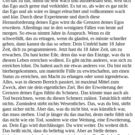
Um das zu tun, musst du sehr wach und aufmerksam sein, weil sich
das Ego auch gerne mal verkleidet. Es tut so, als wäre es gar nicht
das Ego und als wäre es längst erleuchtet und vollkommen wach
und klar. Durch diese Experimente und durch diese
Herausforderung deines Egos wirst du die Grenzen deines Egos
erweitern. Allerdings nur in den wenigsten Fällen von heute auf
morgen. So etwas nimmt Jahre in Anspruch. Wenn es dir
schwerfällt, das zu ertragen, wenn du glaubst, es müsste schneller
gehen, dann kannst du das so sehen: Dein Umfeld hatte 18 Jahre
Zeit, dich zu programmieren. Jetzt hast du 18 Jahre Zeit, um zu
erwachen. Du hast keine Eile, denn das war das Einzige, was du in
diesem Leben erreichen wolltest. Es gibt nichts anderes, was sich zu
erreichen lohnt. Du hattest auch nie etwas anderes vor. Du bist nicht
hierhergekommen, um materielle Fülle zu erwirtschaften, um einen
Status zu erreichen, um Macht zu erlangen oder sonst irgendetwas.
Alles, was in diesem Bereich passiert, ist maximal Mittel zum
Zweck, aber nie dein eigentliches Ziel. Bei der Erweiterung der
Grenzen deines Egos fühlst du Schmerz. Das könnte man auch als
Tod bezeichnen, wenn du diesen Schmerz zulässt. Tatsächlich stirbt
nichts. Zumindest stirbt nichts Wesentliches. Das, was du bist, stirbt
ganz sicher nicht. Aber das, was du nicht bist, was künstlich war,
das muss sterben. Und je länger du das machst, desto mehr fühlt sich
das nicht wie ein Tod, sondern wie eine Weitung, eine Erweiterung,
an. Dein Ego wird durchlässiger. Du wirst weiter. Du weitest dich.
Das heißt nicht, dass du beliebig wirst. Aber an Stelle deines