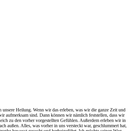
ich unsere Heilung. Wenn wir das erleben, was wir die ganze Zeit und
wir aufmerksam sind. Dann können wir nämlich feststellen, dass wir
rgleich zu den vorher vorgestellten Gefühlen. Außerdem erleben wir in
nach außen. Alles, was vorher in uns versteckt war, geschlummert hat,
strophe bewusst gesucht und herbeigeführt. Ich möchte seinen Weg