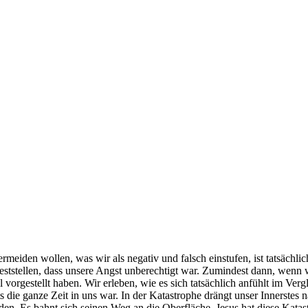
rmeiden wollen, was wir als negativ und falsch einstufen, ist tatsächl
eststellen, dass unsere Angst unberechtigt war. Zumindest dann, wenn 
l vorgestellt haben. Wir erleben, wie es sich tatsächlich anfühlt im Ve
 die ganze Zeit in uns war. In der Katastrophe drängt unser Innerstes 
den. Es bahnt sich seinen Weg an die Oberfläche. Jesus hat diese Kata