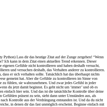
ty Python) Lass dir das heutige Zitat auf der Zunge zergehen! “Wenn
r? Ich kann in dem Zitat einen aktuellen Trend erkennen. Dieser
e eigenen Gefühle nicht kontrollieren und haben deshalb versucht,
lieren und versuchen deshalb, das Verhalten anderer zu kontrollieren.
ass er sich verhalten sollte. Tatsächlich hat das überhaupt nichts
leese gemeint hat. Aber die Gefühle zu kontrollieren im Sinne von
sie zu fühlen, sie wahrzunehmen. Und zwar jedes Gefühl in jeder
 wenn du jetzt damit beginnst. Es geht nicht um ‘immer’ und ob es
n einfach hier sein. Und das ist die tatsächliche Kontrolle über deine
 Gefühlen präsent zu sein, sieht dann unter Umständen aus, als
sch nach Kontrolle aus der Verdrängung entstanden ist. Und da du nicht
reiche, in denen dir das fast unmöglich erscheint. Beginne einfach mit