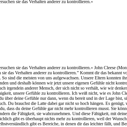
suchen sie das Verhalten anderer zu kontrollieren.«
suchen sie das Verhalten anderer zu kontrollieren.« John Cleese (Mon
sie das Verhalten anderer zu kontrollieren.” Kommt dir das bekannt vo
g. So sind die meisten von uns aufgewachsen. Unsere Eltern konnten ihr
anden und deshalb können wir jetzt unsere eigenen Gefühle nicht kontrol
 irgendein anderer Mensch, der sich nicht so verhält, wie wir denken, d
igkeit, unsere Gefühle zu kontrollieren. Ich weiß nicht, wie es John C
t du über deine Gefühle nur dann, wenn du bereit und in der Lage bist, 
ruch. Du brauchst die Latte dabei gar nicht so hoch hängen. Es genügt,
 du, dass du deine Gefühle gar nicht mehr kontrollieren musst. Sie könne
dern die Fähigkeit, sie wahrzunehmen. Und diese Fähigkeit, mit deinen
Tatsächlich gibt es überhaupt nichts mehr zu kontrollieren, weil der Wun
tverständlich gibt es Bereiche, in denen dir das leichter fällt, und Be