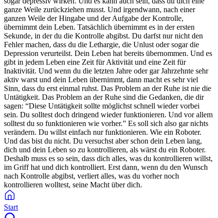
sogar depressiv wirken. Und es kann auch sein, dass du dich eine
ganze Weile zurückziehen musst. Und irgendwann, nach einer
ganzen Weile der Hingabe und der Aufgabe der Kontrolle,
übernimmt dein Leben. Tatsächlich übernimmt es in der ersten
Sekunde, in der du die Kontrolle abgibst. Du darfst nur nicht den
Fehler machen, dass du die Lethargie, die Unlust oder sogar die
Depression verurteilst. Dein Leben hat bereits übernommen. Und es
gibt in jedem Leben eine Zeit für Aktivität und eine Zeit für
Inaktivität. Und wenn du die letzten Jahre oder gar Jahrzehnte sehr
aktiv warst und dein Leben übernimmt, dann macht es sehr viel
Sinn, dass du erst einmal ruhst. Das Problem an der Ruhe ist nie die
Untätigkeit. Das Problem an der Ruhe sind die Gedanken, die dir
sagen: “Diese Untätigkeit sollte möglichst schnell wieder vorbei
sein. Du solltest doch dringend wieder funktionieren. Und vor allem
solltest du so funktionieren wie vorher.” Es soll sich also gar nichts
verändern. Du willst einfach nur funktionieren. Wie ein Roboter.
Und das bist du nicht. Du versuchst aber schon dein Leben lang,
dich und dein Leben so zu kontrollieren, als wärst du ein Roboter.
Deshalb muss es so sein, dass dich alles, was du kontrollieren willst,
im Griff hat und dich kontrolliert. Erst dann, wenn du den Wunsch
nach Kontrolle abgibst, verliert alles, was du vorher noch
kontrollieren wolltest, seine Macht über dich.
Start