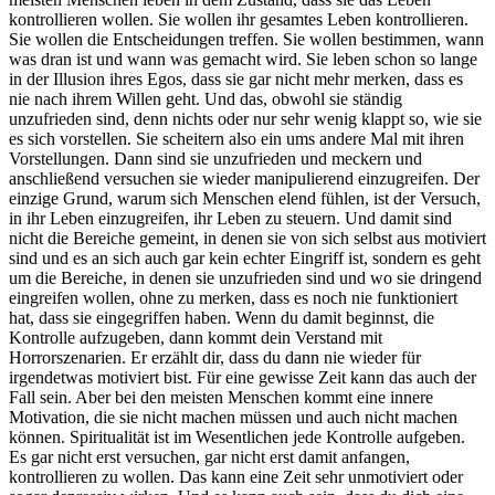
kontrollieren wollen. Sie wollen ihr gesamtes Leben kontrollieren.
Sie wollen die Entscheidungen treffen. Sie wollen bestimmen, wann
was dran ist und wann was gemacht wird. Sie leben schon so lange
in der Illusion ihres Egos, dass sie gar nicht mehr merken, dass es
nie nach ihrem Willen geht. Und das, obwohl sie ständig
unzufrieden sind, denn nichts oder nur sehr wenig klappt so, wie sie
es sich vorstellen. Sie scheitern also ein ums andere Mal mit ihren
Vorstellungen. Dann sind sie unzufrieden und meckern und
anschließend versuchen sie wieder manipulierend einzugreifen. Der
einzige Grund, warum sich Menschen elend fühlen, ist der Versuch,
in ihr Leben einzugreifen, ihr Leben zu steuern. Und damit sind
nicht die Bereiche gemeint, in denen sie von sich selbst aus motiviert
sind und es an sich auch gar kein echter Eingriff ist, sondern es geht
um die Bereiche, in denen sie unzufrieden sind und wo sie dringend
eingreifen wollen, ohne zu merken, dass es noch nie funktioniert
hat, dass sie eingegriffen haben. Wenn du damit beginnst, die
Kontrolle aufzugeben, dann kommt dein Verstand mit
Horrorszenarien. Er erzählt dir, dass du dann nie wieder für
irgendetwas motiviert bist. Für eine gewisse Zeit kann das auch der
Fall sein. Aber bei den meisten Menschen kommt eine innere
Motivation, die sie nicht machen müssen und auch nicht machen
können. Spiritualität ist im Wesentlichen jede Kontrolle aufgeben.
Es gar nicht erst versuchen, gar nicht erst damit anfangen,
kontrollieren zu wollen. Das kann eine Zeit sehr unmotiviert oder