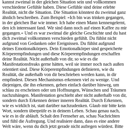
kannst zweimal in der gleichen Situation sein und vollkommen
verschiedene Gefühle haben. Diese Gefühle sind deine erlebte
Realität, nicht die Situation. Die Situation könntest du zweimal ganz
ähnlich beschreiben. Zum Beispiel: »Ich bin was trinken gegangen,
in der gleichen Bar wie immer. Ich habe einen Mann kennengelernt,
den ich interessant fand. Wir sind dann noch auf einen Kaffee zu mir
gegangen.« Und es war zweimal die gleiche Geschichte und du hast
dich zweimal vollkommen verschieden gefühlt. Du fühlst nicht
aufgrund von Gedanken oder Ereignissen. Du fühlst aufgrund
deines Emotionalkörpers. Dein Emotionalkörper sind gespeicherte
Körperempfindungen und diese Körperempfindungen erschaffen
deine Realität. Nicht außerhalb von dir, so wie es die
Manifestationsfreaks gerne hätten, weil sie immer noch nach außen
orientiert sind. Diese Körperempfindungen definieren, wie du
Realität, die außerhalb von dir beschrieben werden kann, in dir
empfindest. Diesen Mechanismus erkennen viel zu wenige. Und
diejenigen, die ihn erkennen, gehen einfach darüber hinweg, um
schlau zu erscheinen oder um Hoffnungen, Wünschen und Träumen
nachzuhängen. Manifestation geschieht aber nicht außerhalb von dir,
sondern durch Erkennen deiner inneren Realität. Durch Erkennen,
wie es wirklich ist, statt darüber nachzudenken. Glaub mir bitte kein
Wort, sondern überprüfe es in deinem Leben. Schau genau nach,
wie es in dir abläuft. Schalt den Fernseher an, schau Nachrichten
und fühl die Aufregung. Und realisiere dann, dass es eine andere
Welt wäre, wenn du dich jetzt gerade nicht aufregen würdest. Bitte