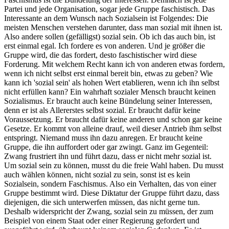
Partei und jede Organisation, sogar jede Gruppe faschistisch. Das
Interessante an dem Wunsch nach Sozialsein ist Folgendes: Die
meisten Menschen verstehen darunter, dass man sozial mit ihnen ist.
Also andere sollen (gefälligst) sozial sein. Ob ich das auch bin, ist
erst einmal egal. Ich fordere es von anderen. Und je größer die
Gruppe wird, die das fordert, desto faschistischer wird diese
Forderung. Mit welchem Recht kann ich von anderen etwas fordern,
wenn ich nicht selbst erst einmal bereit bin, etwas zu geben? Wie
kann ich 'sozial sein' als hohen Wert etablieren, wenn ich ihn selbst
nicht erfüllen kann? Ein wahrhaft sozialer Mensch braucht keinen
Sozialismus. Er braucht auch keine Bündelung seiner Interessen,
denn er ist als Allererstes selbst sozial. Er braucht dafür keine
Voraussetzung. Er braucht dafür keine anderen und schon gar keine
Gesetze. Er kommt von alleine drauf, weil dieser Antrieb ihm selbst
entspringt. Niemand muss ihn dazu anregen. Er braucht keine
Gruppe, die ihn auffordert oder gar zwingt. Ganz im Gegenteil:
Zwang frustriert ihn und führt dazu, dass er nicht mehr sozial ist.
Um sozial sein zu können, musst du die freie Wahl haben. Du musst
auch wählen können, nicht sozial zu sein, sonst ist es kein
Sozialsein, sondern Faschismus. Also ein Verhalten, das von einer
Gruppe bestimmt wird. Diese Diktatur der Gruppe führt dazu, dass
diejenigen, die sich unterwerfen müssen, das nicht gerne tun.
Deshalb widerspricht der Zwang, sozial sein zu müssen, der zum
Beispiel von einem Staat oder einer Regierung gefordert und