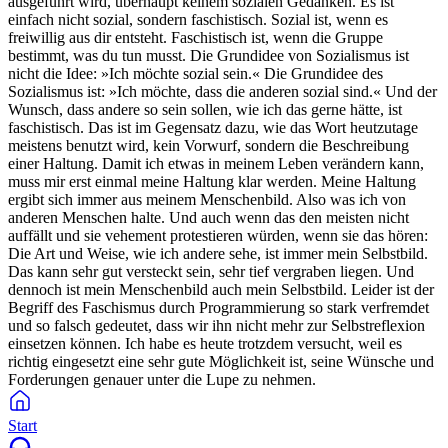
ausgeführt wird, überhaupt keinem sozialen Gedanken. Es ist
einfach nicht sozial, sondern faschistisch. Sozial ist, wenn es
freiwillig aus dir entsteht. Faschistisch ist, wenn die Gruppe
bestimmt, was du tun musst. Die Grundidee von Sozialismus ist
nicht die Idee: »Ich möchte sozial sein.« Die Grundidee des
Sozialismus ist: »Ich möchte, dass die anderen sozial sind.« Und der
Wunsch, dass andere so sein sollen, wie ich das gerne hätte, ist
faschistisch. Das ist im Gegensatz dazu, wie das Wort heutzutage
meistens benutzt wird, kein Vorwurf, sondern die Beschreibung
einer Haltung. Damit ich etwas in meinem Leben verändern kann,
muss mir erst einmal meine Haltung klar werden. Meine Haltung
ergibt sich immer aus meinem Menschenbild. Also was ich von
anderen Menschen halte. Und auch wenn das den meisten nicht
auffällt und sie vehement protestieren würden, wenn sie das hören:
Die Art und Weise, wie ich andere sehe, ist immer mein Selbstbild.
Das kann sehr gut versteckt sein, sehr tief vergraben liegen. Und
dennoch ist mein Menschenbild auch mein Selbstbild. Leider ist der
Begriff des Faschismus durch Programmierung so stark verfremdet
und so falsch gedeutet, dass wir ihn nicht mehr zur Selbstreflexion
einsetzen können. Ich habe es heute trotzdem versucht, weil es
richtig eingesetzt eine sehr gute Möglichkeit ist, seine Wünsche und
Forderungen genauer unter die Lupe zu nehmen.
Start