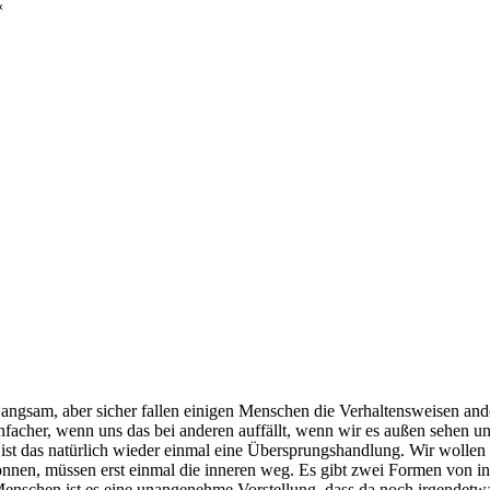
«
Langsam, aber sicher fallen einigen Menschen die Verhaltensweisen and
 einfacher, wenn uns das bei anderen auffällt, wenn wir es außen sehen
 ist das natürlich wieder einmal eine Übersprungshandlung. Wir wollen 
nen, müssen erst einmal die inneren weg. Es gibt zwei Formen von inne
enschen ist es eine unangenehme Vorstellung, dass da noch irgendetwas