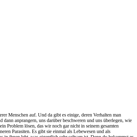
erer Menschen auf. Und da gibt es einige, deren Verhalten man
 und dann anprangern, uns darüber beschweren und uns überlegen, wie
ein Problem lösen, das wir noch gar nicht in seinem gesamten
ren Parasiten. Es gibt sie einmal als Lebewesen und als
 in ihnen lebt, was eigentlich sehr seltsam ist. Denn du bekommst es