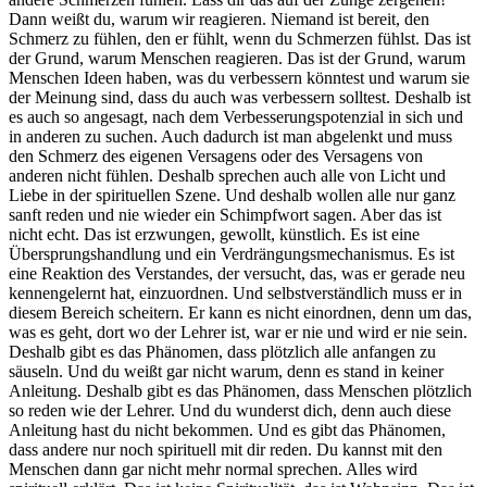
Dann weißt du, warum wir reagieren. Niemand ist bereit, den
Schmerz zu fühlen, den er fühlt, wenn du Schmerzen fühlst. Das ist
der Grund, warum Menschen reagieren. Das ist der Grund, warum
Menschen Ideen haben, was du verbessern könntest und warum sie
der Meinung sind, dass du auch was verbessern solltest. Deshalb ist
es auch so angesagt, nach dem Verbesserungspotenzial in sich und
in anderen zu suchen. Auch dadurch ist man abgelenkt und muss
den Schmerz des eigenen Versagens oder des Versagens von
anderen nicht fühlen. Deshalb sprechen auch alle von Licht und
Liebe in der spirituellen Szene. Und deshalb wollen alle nur ganz
sanft reden und nie wieder ein Schimpfwort sagen. Aber das ist
nicht echt. Das ist erzwungen, gewollt, künstlich. Es ist eine
Übersprungshandlung und ein Verdrängungsmechanismus. Es ist
eine Reaktion des Verstandes, der versucht, das, was er gerade neu
kennengelernt hat, einzuordnen. Und selbstverständlich muss er in
diesem Bereich scheitern. Er kann es nicht einordnen, denn um das,
was es geht, dort wo der Lehrer ist, war er nie und wird er nie sein.
Deshalb gibt es das Phänomen, dass plötzlich alle anfangen zu
säuseln. Und du weißt gar nicht warum, denn es stand in keiner
Anleitung. Deshalb gibt es das Phänomen, dass Menschen plötzlich
so reden wie der Lehrer. Und du wunderst dich, denn auch diese
Anleitung hast du nicht bekommen. Und es gibt das Phänomen,
dass andere nur noch spirituell mit dir reden. Du kannst mit den
Menschen dann gar nicht mehr normal sprechen. Alles wird