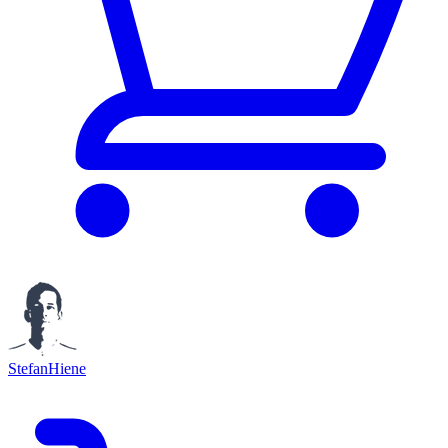
StefanHiene