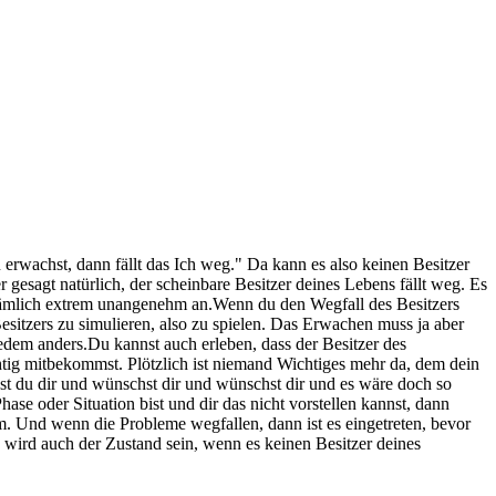
 erwachst, dann fällt das Ich weg." Da kann es also keinen Besitzer
 gesagt natürlich, der scheinbare Besitzer deines Lebens fällt weg. Es
 nämlich extrem unangenehm an.Wenn du den Wegfall des Besitzers
 Besitzers zu simulieren, also zu spielen. Das Erwachen muss ja aber
jedem anders.Du kannst auch erleben, dass der Besitzer des
ichtig mitbekommst. Plötzlich ist niemand Wichtiges mehr da, dem dein
t du dir und wünschst dir und wünschst dir und es wäre doch so
ase oder Situation bist und dir das nicht vorstellen kannst, dann
em. Und wenn die Probleme wegfallen, dann ist es eingetreten, bevor
s wird auch der Zustand sein, wenn es keinen Besitzer deines