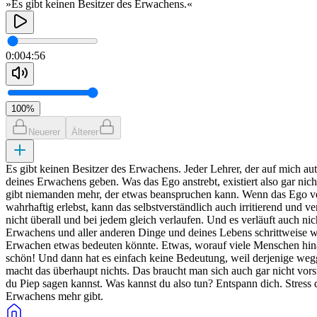
»Es gibt keinen Besitzer des Erwachens.«
0:00
4:56
100
%
Neuerer
Älterer
Es gibt keinen Besitzer des Erwachens. Jeder Lehrer, der auf mich aut
deines Erwachens geben. Was das Ego anstrebt, existiert also gar nich
gibt niemanden mehr, der etwas beanspruchen kann. Wenn das Ego ver
wahrhaftig erlebst, kann das selbstverständlich auch irritierend und v
nicht überall und bei jedem gleich verlaufen. Und es verläuft auch ni
Erwachens und aller anderen Dinge und deines Lebens schrittweise wegf
Erwachen etwas bedeuten könnte. Etwas, worauf viele Menschen hinar
schön! Und dann hat es einfach keine Bedeutung, weil derjenige weggef
macht das überhaupt nichts. Das braucht man sich auch gar nicht vors
du Piep sagen kannst. Was kannst du also tun? Entspann dich. Stress 
Erwachens mehr gibt.