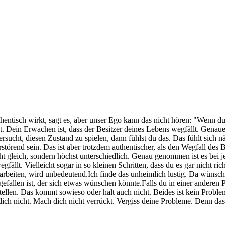
hentisch wirkt, sagt es, aber unser Ego kann das nicht hören: "Wenn du
t. Dein Erwachen ist, dass der Besitzer deines Lebens wegfällt. Genauer
sucht, diesen Zustand zu spielen, dann fühlst du das. Das fühlt sich
erstörend sein. Das ist aber trotzdem authentischer, als den Wegfall des
cht gleich, sondern höchst unterschiedlich. Genau genommen ist es bei 
ällt. Vielleicht sogar in so kleinen Schritten, dass du es gar nicht r
beiten, wird unbedeutend.Ich finde das unheimlich lustig. Da wünschs
allen ist, der sich etwas wünschen könnte.Falls du in einer anderen Ph
tellen. Das kommt sowieso oder halt auch nicht. Beides ist kein Probl
dich nicht. Mach dich nicht verrückt. Vergiss deine Probleme. Denn da