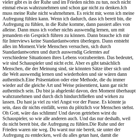
vieler gibt es in der Ruhe und im Frieden nichts zu tun, noch nicht
einmal etwas wahrzunehmen und schon gar nicht zu denken.Ich
muss meine Ruhe nicht wahrnehmen. Es reicht mir, wenn ich meine
Aufregung fühlen kann. Wenn ich dadurch, dass ich bereit bin, die
Aufregung zu fühlen, in die Ruhe komme, dann passiert alles von
alleine. Dann muss ich vorher nichts auswendig lernen, um mit
jemandem ein Gespräch führen zu können. Dann brauche ich mir
für Interviews keine Standardantworten überlegen. Dann entsteht
alles im Moment.Viele Menschen versuchen, sich durch
Standardantworten und durch auswendig Gelerntes auf
verschiedene Situationen ihres Lebens vorzubereiten. Das bedeutet,
wir sind Schauspieler und nicht echt. Aber es gibt tatsächlich
Menschen, die der Meinung sind, sie könnten Sätze über sich und
die Welt auswendig lernen und wiederholen und sie wären dann
authentisch.Eine Präsentation oder eine Methode, die du immer
wieder auf die gleiche Art und Weise präsentierst, kann gar nicht
authentisch sein. Du bist ja abgelenkt davon, den Moment überhaupt
wahrzunehmen und durch dich hindurchfließen und wirken zu
lassen. Du hast ja viel zu viel Angst vor der Pause. Es könnte ja
sein, dass dir nichts einfällt, wenn du plötzlich vor Menschen stehst.
Oh Gott, wäre das schlimm! Und davon getrieben wirst du
Schauspieler, so wie alle anderen auch. Und das nur deshalb, weil
du nicht bereit bist, die Aufregung zu fühlen.Die Ruhe und der
Frieden waren nie weg. Du warst nur nie bereit, sie unter der
Aufregung zu entdecken, weil du alles getan hast, damit die