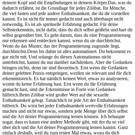
deinem Kopf und die Empfindungen in deinem Körper.Das, was du
dadurch erfährst, ist die Grundlage für jedes Zölibat, für Mönche,
die viel fasten und jede andere Enthaltsamkeit, die du dir vorstellen
kannst. Es ist nicht für immer gedacht und auch überhaupt nicht
notwendig. Es ist als spirituelle Erfahrung gedacht. Für deine
Selbsterkenntnis, nicht dafür, dass du dich selbst geißelst und hart dir
selbst gegenüber bist. Es geht darum, dass du eine Programmierung
nur erkennen und entdecken kannst, wenn du sie durchbrichst.
Wenn du das Muster, das der Programmierung zugrunde liegt,
durchbrichst.Denn bis dahin ist alles automatisiert. Du bekommst es
gar nicht mit. Und solange du diesen Automatismus nicht
unterbrichst, kannst du nur darüber nachdenken. Aber die Gedanken
bringen nichts, denn sie sind theoretisch. Erst wenn die Gedanken
deiner gelebten Praxis entspringen, werden sie relevant und für dich
erkenntnisreich. Es hat nämlich keinen Wert, etwas zu analysieren,
womit du keine Erfahrung hast. Erst wenn du die Erfahrung
gemacht hast, sind die Erkenntnisse in Form von Gedanken
hilfreich.Beim Zölibat wird großer Wert auf die sexuelle
Enthaltsamkeit gelegt. Tatsächlich ist jede Art der Enthaltsamkeit
hilfreich. Du wirst bei jeder Enthaltsamkeit wertvolle Erfahrungen
machen und nicht nur etwas, sondern jede Menge über dich selbst
und die Art deiner Programmierung lernen können. Ich behaupte
sogar, dass es kaum eine andere Methode gibt, mit der du so viel
über dich und die Art deiner Programmierung lernen kannst. Ganz
einfach deshalb, weil du zum ersten Mal etwas, wozu du dich