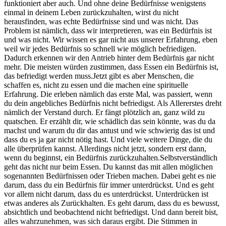
funktioniert aber auch. Und ohne deine Bedürfnisse wenigstens
einmal in deinem Leben zurückzuhalten, wirst du nicht
herausfinden, was echte Bedürfnisse sind und was nicht. Das
Problem ist nämlich, dass wir interpretieren, was ein Bedürfnis ist
und was nicht. Wir wissen es gar nicht aus unserer Erfahrung, eben
weil wir jedes Bedürfnis so schnell wie möglich befriedigen.
Dadurch erkennen wir den Antrieb hinter dem Bedürfnis gar nicht
mehr. Die meisten würden zustimmen, dass Essen ein Bedürfnis ist,
das befriedigt werden muss.Jetzt gibt es aber Menschen, die
schaffen es, nicht zu essen und die machen eine spirituelle
Erfahrung. Die erleben nämlich das erste Mal, was passiert, wenn
du dein angebliches Bedürfnis nicht befriedigst. Als Allererstes dreht
nämlich der Verstand durch. Er fängt plötzlich an, ganz wild zu
quatschen. Er erzählt dir, wie schädlich das sein könnte, was du da
machst und warum du dir das antust und wie schwierig das ist und
dass du es ja gar nicht nötig hast. Und viele weitere Dinge, die du
alle überprüfen kannst. Allerdings nicht jetzt, sondern erst dann,
wenn du beginnst, ein Bedürfnis zurückzuhalten.Selbstverständlich
geht das nicht nur beim Essen. Du kannst das mit allen möglichen
sogenannten Bedürfnissen oder Trieben machen. Dabei geht es nie
darum, dass du ein Bedürfnis für immer unterdrückst. Und es geht
vor allem nicht darum, dass du es unterdrückst. Unterdrücken ist
etwas anderes als Zurückhalten. Es geht darum, dass du es bewusst,
absichtlich und beobachtend nicht befriedigst. Und dann bereit bist,
alles wahrzunehmen, was sich daraus ergibt. Die Stimmen in