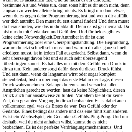
bestimmte Art und Weise tun, denn sonst hilft es dir auch nicht, denn
langsam zu werden alleine bringt nichts. Es bringt nur dann etwas,
wenn du es gegen deine Programmierung tust und wenn dir auffällt,
wer dich antreibt. Den musst du erst einmal finden! Und dann musst
du herausfinden, wie das in dir abläuft. Denn da ist gar niemand. Da
bist nur du mit Gedanken und Gefühlen. Und für beides gibt es
keine echte Notwendigkeit.Der Antreiber in dir ist eine
Programmierung oder eine Übersprungshandlung. Die Begründung,
warum du jetzt schnell sein musst und warum du alles ganz schnell
erledigen musst, ist in jedem Fall ausgedacht. Selbst dann, wenn du
sehr überzeugt davon bist und es auch sehr überzeugend
rüberbringen kannst. Es hat alles nur mit dem Gefühl von Druck in
dir zu tun. Kein anderer sorgt dafür, dass du diesen Druck fühlst.
Und erst dann, wenn du langsamer wirst oder sogar komplett
stehenbleibst, bist du überhaupt das erste Mal in der Lage, diesen
Druck wahrzunehmen. Solange du rennst und versuchst, allen
Ansprüchen gerecht zu werden, hast du keine Möglichkeit, diesen
Druck auch nur ansatzweise zu fühlen. Vor allem bleibt dir keine
Zeit, den gesamten Vorgang in dir zu beobachten.Es ist dabei auch
vollkommen egal, was als Erstes da war. Das Gefühl oder der
Gedanke. Eines bedingt das andere und das eine führt zum anderen.
Es ist ein Wechselspiel, ein Gedanken-Gefühls-Ping-Pong. Und nur
deshalb, weil du nicht anhalten willst, kannst du es nicht
beobachten. Es ist der perfekte Verdrängungsmechanismus. Und