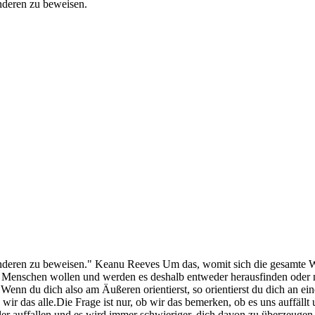
anderen zu beweisen.
nderen zu beweisen." Keanu Reeves Um das, womit sich die gesamte Welt
. Menschen wollen und werden es deshalb entweder herausfinden oder nic
n. Wenn du dich also am Äußeren orientierst, so orientierst du dich an ei
r das alle.Die Frage ist nur, ob wir das bemerken, ob es uns auffällt
eder auffallen und es wird immer schwieriger, dich davon zu überzeugen,