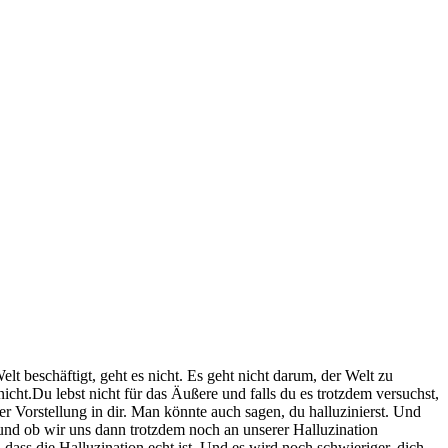
 beschäftigt, geht es nicht. Es geht nicht darum, der Welt zu
ht.Du lebst nicht für das Äußere und falls du es trotzdem versuchst,
ner Vorstellung in dir. Man könnte auch sagen, du halluzinierst. Und
 und ob wir uns dann trotzdem noch an unserer Halluzination
 dass die Halluzination echt ist. Und es wird noch schwieriger, dich