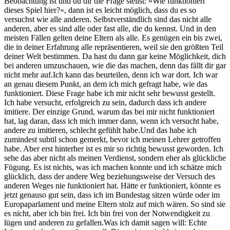
Beobachtung ist und du dir die Frage stellst: »Wie funktioniert
dieses Spiel hier?«, dann ist es leicht möglich, dass du es so
versuchst wie alle anderen. Selbstverständlich sind das nicht alle
anderen, aber es sind alle oder fast alle, die du kennst. Und in den
meisten Fällen gelten deine Eltern als alle. Es genügen ein bis zwei,
die in deiner Erfahrung alle repräsentieren, weil sie den größten Teil
deiner Welt bestimmen. Da hast du dann gar keine Möglichkeit, dich
bei anderen umzuschauen, wie die das machen, denn das fällt dir gar
nicht mehr auf.Ich kann das beurteilen, denn ich war dort. Ich war
an genau diesem Punkt, an dem ich mich gefragt habe, wie das
funktioniert. Diese Frage habe ich mir nicht sehr bewusst gestellt.
Ich habe versucht, erfolgreich zu sein, dadurch dass ich andere
imitiere. Der einzige Grund, warum das bei mir nicht funktioniert
hat, lag daran, dass ich mich immer dann, wenn ich versucht habe,
andere zu imitieren, schlecht gefühlt habe.Und das habe ich
zumindest subtil schon gemerkt, bevor ich meinen Lehrer getroffen
habe. Aber erst hinterher ist es mir so richtig bewusst geworden. Ich
sehe das aber nicht als meinen Verdienst, sondern eher als glückliche
Fügung. Es ist nichts, was ich machen konnte und ich schätze mich
glücklich, dass der andere Weg beziehungsweise der Versuch des
anderen Weges nie funktioniert hat. Hätte er funktioniert, könnte es
jetzt genauso gut sein, dass ich im Bundestag sitzen würde oder im
Europaparlament und meine Eltern stolz auf mich wären. So sind sie
es nicht, aber ich bin frei. Ich bin frei von der Notwendigkeit zu
lügen und anderen zu gefallen.Was ich damit sagen will: Echte