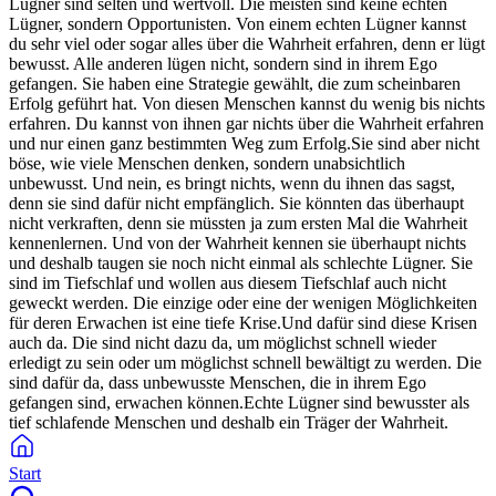
Lügner sind selten und wertvoll. Die meisten sind keine echten
Lügner, sondern Opportunisten. Von einem echten Lügner kannst
du sehr viel oder sogar alles über die Wahrheit erfahren, denn er lügt
bewusst. Alle anderen lügen nicht, sondern sind in ihrem Ego
gefangen. Sie haben eine Strategie gewählt, die zum scheinbaren
Erfolg geführt hat. Von diesen Menschen kannst du wenig bis nichts
erfahren. Du kannst von ihnen gar nichts über die Wahrheit erfahren
und nur einen ganz bestimmten Weg zum Erfolg.Sie sind aber nicht
böse, wie viele Menschen denken, sondern unabsichtlich
unbewusst. Und nein, es bringt nichts, wenn du ihnen das sagst,
denn sie sind dafür nicht empfänglich. Sie könnten das überhaupt
nicht verkraften, denn sie müssten ja zum ersten Mal die Wahrheit
kennenlernen. Und von der Wahrheit kennen sie überhaupt nichts
und deshalb taugen sie noch nicht einmal als schlechte Lügner. Sie
sind im Tiefschlaf und wollen aus diesem Tiefschlaf auch nicht
geweckt werden. Die einzige oder eine der wenigen Möglichkeiten
für deren Erwachen ist eine tiefe Krise.Und dafür sind diese Krisen
auch da. Die sind nicht dazu da, um möglichst schnell wieder
erledigt zu sein oder um möglichst schnell bewältigt zu werden. Die
sind dafür da, dass unbewusste Menschen, die in ihrem Ego
gefangen sind, erwachen können.Echte Lügner sind bewusster als
tief schlafende Menschen und deshalb ein Träger der Wahrheit.
Start