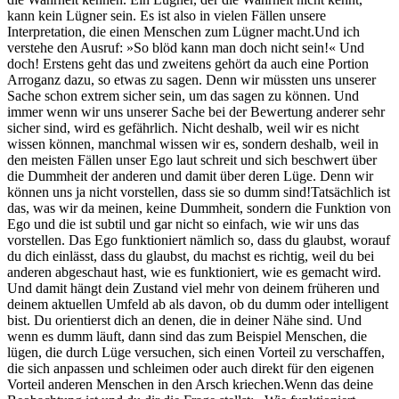
kann kein Lügner sein. Es ist also in vielen Fällen unsere
Interpretation, die einen Menschen zum Lügner macht.Und ich
verstehe den Ausruf: »So blöd kann man doch nicht sein!« Und
doch! Erstens geht das und zweitens gehört da auch eine Portion
Arroganz dazu, so etwas zu sagen. Denn wir müssten uns unserer
Sache schon extrem sicher sein, um das sagen zu können. Und
immer wenn wir uns unserer Sache bei der Bewertung anderer sehr
sicher sind, wird es gefährlich. Nicht deshalb, weil wir es nicht
wissen können, manchmal wissen wir es, sondern deshalb, weil in
den meisten Fällen unser Ego laut schreit und sich beschwert über
die Dummheit der anderen und damit über deren Lüge. Denn wir
können uns ja nicht vorstellen, dass sie so dumm sind!Tatsächlich ist
das, was wir da meinen, keine Dummheit, sondern die Funktion von
Ego und die ist subtil und gar nicht so einfach, wie wir uns das
vorstellen. Das Ego funktioniert nämlich so, dass du glaubst, worauf
du dich einlässt, dass du glaubst, du machst es richtig, weil du bei
anderen abgeschaut hast, wie es funktioniert, wie es gemacht wird.
Und damit hängt dein Zustand viel mehr von deinem früheren und
deinem aktuellen Umfeld ab als davon, ob du dumm oder intelligent
bist. Du orientierst dich an denen, die in deiner Nähe sind. Und
wenn es dumm läuft, dann sind das zum Beispiel Menschen, die
lügen, die durch Lüge versuchen, sich einen Vorteil zu verschaffen,
die sich anpassen und schleimen oder auch direkt für den eigenen
Vorteil anderen Menschen in den Arsch kriechen.Wenn das deine