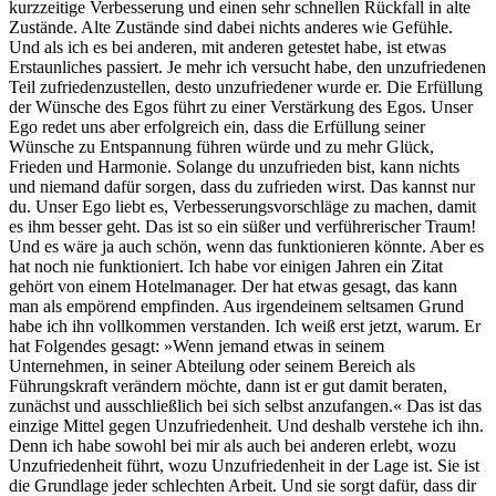
kurzzeitige Verbesserung und einen sehr schnellen Rückfall in alte
Zustände. Alte Zustände sind dabei nichts anderes wie Gefühle.
Und als ich es bei anderen, mit anderen getestet habe, ist etwas
Erstaunliches passiert. Je mehr ich versucht habe, den unzufriedenen
Teil zufriedenzustellen, desto unzufriedener wurde er. Die Erfüllung
der Wünsche des Egos führt zu einer Verstärkung des Egos. Unser
Ego redet uns aber erfolgreich ein, dass die Erfüllung seiner
Wünsche zu Entspannung führen würde und zu mehr Glück,
Frieden und Harmonie. Solange du unzufrieden bist, kann nichts
und niemand dafür sorgen, dass du zufrieden wirst. Das kannst nur
du. Unser Ego liebt es, Verbesserungsvorschläge zu machen, damit
es ihm besser geht. Das ist so ein süßer und verführerischer Traum!
Und es wäre ja auch schön, wenn das funktionieren könnte. Aber es
hat noch nie funktioniert. Ich habe vor einigen Jahren ein Zitat
gehört von einem Hotelmanager. Der hat etwas gesagt, das kann
man als empörend empfinden. Aus irgendeinem seltsamen Grund
habe ich ihn vollkommen verstanden. Ich weiß erst jetzt, warum. Er
hat Folgendes gesagt: »Wenn jemand etwas in seinem
Unternehmen, in seiner Abteilung oder seinem Bereich als
Führungskraft verändern möchte, dann ist er gut damit beraten,
zunächst und ausschließlich bei sich selbst anzufangen.« Das ist das
einzige Mittel gegen Unzufriedenheit. Und deshalb verstehe ich ihn.
Denn ich habe sowohl bei mir als auch bei anderen erlebt, wozu
Unzufriedenheit führt, wozu Unzufriedenheit in der Lage ist. Sie ist
die Grundlage jeder schlechten Arbeit. Und sie sorgt dafür, dass dir