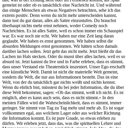
gemeint ist oder ob es tatsächlich eine Nachricht ist. Und während
das einige Menschen als etwas Negatives betrachten, sehe ich das
extrem positiv. Denn wenn du nicht mehr unterscheiden kannst,
dann tust du gut daran, alles als Satire einzustufen. Du brauchst
überhaupt nichts mehr ernst nehmen, weder Comedy noch
Nachrichten. Es ist alles Satire, weil es schon immer ein Schauspiel
war. Es war noch nie echt. Wir haben nur eine Zeit lang daran
geglaubt. Wir haben es ernst genommen. Wir haben selbst die
absurden Meldungen ernst genommen. Wir hätten schon damals
darüber lachen sollen. Jetzt geht das nicht mehr. Jetzt bleibt dir das
Lachen im Hals stecken. Oder du musst über alles lachen, weil es so
absurd ist. Jetzt kannst du live und in Farbe erleben, dass es stimmt,
dass unser Verstand ein Theaterstück inszeniert. Unser Ego erschafft
eine künstliche Welt. Damit ist nicht die materielle Welt gemeint,
sondern die Welt, die nur aus Informationen besteht. Das ist eine
Welt, von der du tatsächlich gar nichts weißt und nichts kennst.
Wenn du ehrlich bist, müsstest du bei jeder Information, die du über
diese Welt bekommst, sagen: »Ob das stimmt, weiß ich nicht. Es ist
möglich, aber es kann auch sein, dass es nicht stimmt.« In den
meisten Fällen wird die Wahrscheinlichkeit, dass es stimmt, immer
geringer. Sie nimmt von Tag zu Tag mehr und mehr ab. Es ist sogar
vollkommen egal, aus welchem Lager oder aus welcher Richtung
die Information kommt. Es ist pure Gnade, so etwas erleben zu
dürfen. Wir erleben jetzt, dass das, was die spirituellen Lehrer und