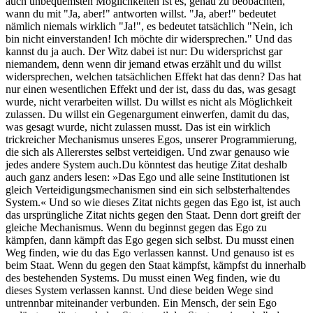
auch unbequemsten Möglichkeiten ist es, genau zu beobachten,
wann du mit "Ja, aber!" antworten willst. "Ja, aber!" bedeutet
nämlich niemals wirklich "Ja!", es bedeutet tatsächlich "Nein, ich
bin nicht einverstanden! Ich möchte dir widersprechen." Und das
kannst du ja auch. Der Witz dabei ist nur: Du widersprichst gar
niemandem, denn wenn dir jemand etwas erzählt und du willst
widersprechen, welchen tatsächlichen Effekt hat das denn? Das hat
nur einen wesentlichen Effekt und der ist, dass du das, was gesagt
wurde, nicht verarbeiten willst. Du willst es nicht als Möglichkeit
zulassen. Du willst ein Gegenargument einwerfen, damit du das,
was gesagt wurde, nicht zulassen musst. Das ist ein wirklich
trickreicher Mechanismus unseres Egos, unserer Programmierung,
die sich als Allererstes selbst verteidigen. Und zwar genauso wie
jedes andere System auch.Du könntest das heutige Zitat deshalb
auch ganz anders lesen: »Das Ego und alle seine Institutionen ist
gleich Verteidigungsmechanismen sind ein sich selbsterhaltendes
System.« Und so wie dieses Zitat nichts gegen das Ego ist, ist auch
das ursprüngliche Zitat nichts gegen den Staat. Denn dort greift der
gleiche Mechanismus. Wenn du beginnst gegen das Ego zu
kämpfen, dann kämpft das Ego gegen sich selbst. Du musst einen
Weg finden, wie du das Ego verlassen kannst. Und genauso ist es
beim Staat. Wenn du gegen den Staat kämpfst, kämpfst du innerhalb
des bestehenden Systems. Du musst einen Weg finden, wie du
dieses System verlassen kannst. Und diese beiden Wege sind
untrennbar miteinander verbunden. Ein Mensch, der sein Ego