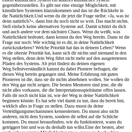
gegenüberzustellen. Es gibt nur eine einzige Möglichkeit, mit
künstlichen Systemen klarzukommen und das ist die Rückkehr in
die Natürlichkeit.Und wenn du dir jetzt die Frage stellst: »Ja, was ist
denn natürlich?«, dann bist du noch nicht so weit. Das macht nichts.
Stell einfach keine alternativen Systeme auf. Damit schützt du dich
und auch andere vor dem nächsten Chaos. Wenn du weißt, was
Natürlichkeit bedeutet, dann kennst du den Weg bereits. Dann ist die
Frage nur noch: Wie wichtig ist es dir, in deine Natürlichkeit
zurückzukehren? Welche Priorität hat das in deinem Leben? Wenn
es die oberste Priorität hat, kann sich dir nichts und niemand in den
Weg stellen, denn dein Weg führt nicht mehr auf den ausgetretenen
Pfaden des Systems. Ab jetzt findest du deinen eigenen
Weg.Selbstverständlich kannst du dabei Pioniere befragen, die
diesen Weg bereits gegangen sind. Meine Erfahrung mit guten
Pionieren ist die, dass sie dir nichts abnehmen wollen. Sie wollen dir
den Weg gar nicht zeigen. Die besten Mentoren sind jene, die dir
nicht alles vorkauen, die die Interpretationsspielräume offen lassen.
Falls dir noch nicht klar ist, wie der Weg in deine Natürlichkeit
beginnen könnte: Es hat sehr viel damit zu tun, dass du bereit bist,
wirklich alles in Frage zu stellen. Dazu musst du deine
Verteidigungsmechanismen kennenlernen. Du musst also nicht
anderen, nicht dem System, sondern dir selbst auf die Schliche
kommen. Du musst herausfinden, wie du funktionierst, wann du
getriggert bist und was du deshalb tun willst.Eine der besten, aber