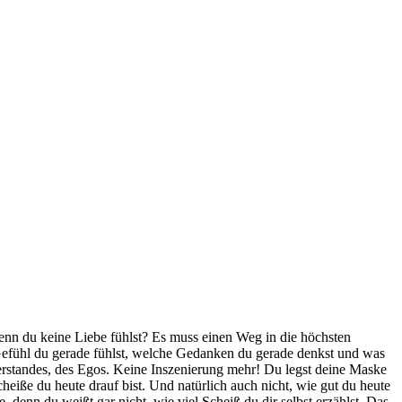
enn du keine Liebe fühlst? Es muss einen Weg in die höchsten
efühl du gerade fühlst, welche Gedanken du gerade denkst und was
Verstandes, des Egos. Keine Inszenierung mehr! Du legst deine Maske
heiße du heute drauf bist. Und natürlich auch nicht, wie gut du heute
te, denn du weißt gar nicht, wie viel Scheiß du dir selbst erzählst. Das