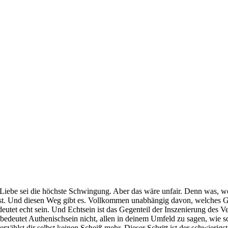
, Liebe sei die höchste Schwingung. Aber das wäre unfair. Denn was, w
st. Und diesen Weg gibt es. Vollkommen unabhängig davon, welches G
deutet echt sein. Und Echtsein ist das Gegenteil der Inszenierung des 
bedeutet Authenischsein nicht, allen in deinem Umfeld zu sagen, wie sc
 erzählst dir selbst keinen Scheiß mehr. Dieser Schritt ist der schwierigs