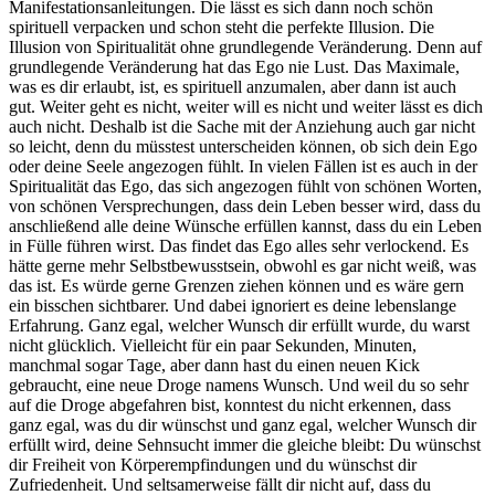
Manifestationsanleitungen. Die lässt es sich dann noch schön
spirituell verpacken und schon steht die perfekte Illusion. Die
Illusion von Spiritualität ohne grundlegende Veränderung. Denn auf
grundlegende Veränderung hat das Ego nie Lust. Das Maximale,
was es dir erlaubt, ist, es spirituell anzumalen, aber dann ist auch
gut. Weiter geht es nicht, weiter will es nicht und weiter lässt es dich
auch nicht. Deshalb ist die Sache mit der Anziehung auch gar nicht
so leicht, denn du müsstest unterscheiden können, ob sich dein Ego
oder deine Seele angezogen fühlt. In vielen Fällen ist es auch in der
Spiritualität das Ego, das sich angezogen fühlt von schönen Worten,
von schönen Versprechungen, dass dein Leben besser wird, dass du
anschließend alle deine Wünsche erfüllen kannst, dass du ein Leben
in Fülle führen wirst. Das findet das Ego alles sehr verlockend. Es
hätte gerne mehr Selbstbewusstsein, obwohl es gar nicht weiß, was
das ist. Es würde gerne Grenzen ziehen können und es wäre gern
ein bisschen sichtbarer. Und dabei ignoriert es deine lebenslange
Erfahrung. Ganz egal, welcher Wunsch dir erfüllt wurde, du warst
nicht glücklich. Vielleicht für ein paar Sekunden, Minuten,
manchmal sogar Tage, aber dann hast du einen neuen Kick
gebraucht, eine neue Droge namens Wunsch. Und weil du so sehr
auf die Droge abgefahren bist, konntest du nicht erkennen, dass
ganz egal, was du dir wünschst und ganz egal, welcher Wunsch dir
erfüllt wird, deine Sehnsucht immer die gleiche bleibt: Du wünschst
dir Freiheit von Körperempfindungen und du wünschst dir
Zufriedenheit. Und seltsamerweise fällt dir nicht auf, dass du