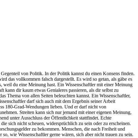
Gegenteil von Politik. In der Politik kannst du einen Konsens finden.
wird das vollkommen falsch dargestellt. Es wird so getan, als gäbe es
s, weil du eine Meinung hast. Ein Wissenschaftler mit einer Meinung
ft kann dir kaum etwas Genialeres passieren, als dir selbst zu
 das Thema von allen Seiten beleuchten kannst. Ein Wissenschaftler,
ssenschaftler darf sich auch mit dem Ergebnis seiner Arbeit
 muss 180-Grad-Wendungen lieben. Und er darf nicht von
nzunehmen. Streiten kann sich nur jemand mit einer eigenen Meinung,
hend unter Ausschluss der Öffentlichkeit stattfindet. Echte
ie sich nicht scheuen, widersprüchlich zu sein oder zu erscheinen.
s Forschungsgelder zu bekommen. Menschen, die nach Freiheit und
 so, wie Wissenschaftler gerne wären, sich aber nicht trauen zu sein.