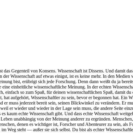
st das Gegenteil von Konsens. Wissenschaft ist Dissens. Und damit das 
n der Wissenschaft auf etwas einigst, ist es keine mehr. In den Medien 
inung bist, erübrigt sich jede Forschung. Denn dann weißt du ja bereit
e eine einheitliche wissenschaftliche Meinung. In der echten Wissenscha
lich, einfach so zum Spaß, für deinen wissenschaftlichen Spaß, damit du
, hat aufgehört, Wissenschaftler zu sein, bevor er begonnen hat. Ein Wi
nd er muss jederzeit bereit sein, seinen Blickwinkel zu verändern. Er
 weil er wieder und wieder in der Lage sein muss, die andere Seite ei
 dass es kaum echte Wissenschaft gibt. Und dass echte Wissenschaft weitge
r Leben unabhängig von der Meinung anderer zu ergründen. Menschen, d
Menschen, denen es wichtiger ist, Forscher und Abenteurer zu sein, al
 Weg steht — außer sie sich selbst. Du bist als echter Wissenschaftler