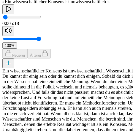
»Ein wissenschaftlicher Konsens ist unwissenschaftlich.«
0:00
5:18
100
%
Neuerer
Älterer
Ein wissenschaftlicher Konsens ist unwissenschaftlich. Wissenschaft i
Du kannst dir einig sein oder du kannst dich einigen. Sobald du dich i
in der Wissenschaft eine einheitliche Meinung. Wenn du aber einer Me
sollte dringend in die Politik wechseln und niemals behaupten, es gäb
widersprechen. Und falls dir das nicht passiert, machst du es absicht
der keine Lust auf Forschung hat und auf einheitliche Meinungen steht
überhaupt nicht identifizieren. Er muss ein Methodenforscher sein. U
Forschungsgeldern abhängig sein. Er kann sich auch niemals streiten,
in die er sich verliebt hat. Wenn all das klar ist, dann ist auch klar,
Wissenschaftler sind Menschen wie du. Menschen, die bereit sind, ih
Menschen, denen die erlebte Realität wichtiger ist als ein Konsens. 
Unabhängigkeit streben. Und die dabei erkennen, dass ihnen niemand im