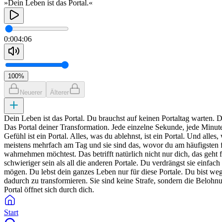
»Dein Leben ist das Portal.«
0:00
4:06
100
%
Neuerer
Älterer
Dein Leben ist das Portal. Du brauchst auf keinen Portaltag warten. Du
Das Portal deiner Transformation. Jede einzelne Sekunde, jede Minute,
Gefühl ist ein Portal. Alles, was du ablehnst, ist ein Portal. Und alles
meistens mehrfach am Tag und sie sind das, wovor du am häufigsten flie
wahrnehmen möchtest. Das betrifft natürlich nicht nur dich, das geht f
schwieriger sein als all die anderen Portale. Du verdrängst sie einfa
mögen. Du lebst dein ganzes Leben nur für diese Portale. Du bist w
dadurch zu transformieren. Sie sind keine Strafe, sondern die Belohn
Portal öffnet sich durch dich.
Start