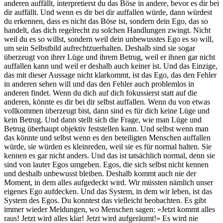
anderen auffällt, interpretierst du das Böse in andere, bevor es dir bei
dir auffällt. Und wenn es dir bei dir auffallen würde, dann würdest
du erkennen, dass es nicht das Böse ist, sondern dein Ego, das so
handelt, das dich regelrecht zu solchen Handlungen zwingt. Nicht
weil du es so willst, sondern weil dein unbewusstes Ego es so will,
um sein Selbstbild aufrechtzuerhalten. Deshalb sind sie sogar
überzeugt von ihrer Lüge und ihrem Betrug, weil er ihnen gar nicht
auffallen kann und weil er deshalb auch keiner ist. Und das Einzige,
das mit dieser Aussage nicht klarkommt, ist das Ego, das den Fehler
in anderen sehen will und das den Fehler auch problemlos in
anderen findet. Wenn du dich auf dich fokussierst statt auf die
anderen, könnte es dir bei dir selbst auffallen. Wenn du von etwas
vollkommen überzeugt bist, dann sind es für dich keine Lüge und
kein Betrug. Und dann stellt sich die Frage, wie man Lüge und
Betrug überhaupt objektiv feststellen kann. Und selbst wenn man
das könnte und selbst wenn es den beteiligten Menschen auffallen
würde, sie würden es kleinreden, weil sie es für normal halten. Sie
kennen es gar nicht anders. Und das ist tatsächlich normal, denn sie
sind von lauter Egos umgeben. Egos, die sich selbst nicht kennen
und deshalb unbewusst bleiben. Deshalb kommt auch nie der
Moment, in dem alles aufgedeckt wird. Wir müssten nämlich unser
eigenes Ego aufdecken. Und das System, in dem wir leben, ist das
System des Egos. Du konntest das vielleicht beobachten. Es gibt
immer wieder Meldungen, wo Menschen sagen: »Jetzt kommt alles
raus! Jetzt wird alles klar! Jetzt wird aufgeräumt!« Es wird nie