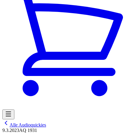
Alle Audioquickies
9.3.2023
AQ 1931