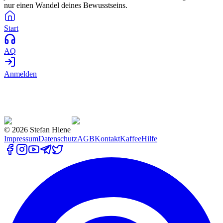
nur einen Wandel deines Bewusstseins.
Start
AQ
Anmelden
©
2026
Stefan Hiene
Impressum
Datenschutz
AGB
Kontakt
Kaffee
Hilfe