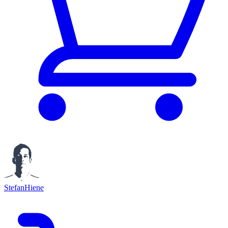
StefanHiene