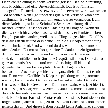
Denn die Anleitung mit dem Verstand gelesen, ist eine Zumutung,
eine Frechheit und eine Unverschämtheit. Das Ego fühlt sich
angegriffen. Es merkt, dass etwas von ihm erwartet wird, was seinen
Tod bedeutet. Kein Ego findet das gut. Kein Verstand kann dem
zustimmen. Es wird alles tun, um genau das zu vermeiden. Denn
diese Anleitung ist keine Schritt-für-Schritt-Anleitung, die du
machen kannst. Es ist eher eine Anleitung in Hingabe. Wenn du
dich wirklich hingegeben hast, wirst du diese vier Punkte erleben.
Es geht gar nicht anders, weil das bei Hingabe geschieht. Du fühlst,
dass alles in dir ist und dass deine Gefühle als Körperempfindung
wahrnehmbar sind. Und während du das wahrnimmst, kannst du
nicht denken. Du musst also gar keine Gedanken mehr ignorieren,
denn es sind keine mehr da und wenn keine Gedanken mehr da
sind, dann entfallen auch sämtliche Gesprächsthemen. Du bist also
ganz automatisch still … und wenn du richtig still bist und
gedankenfrei, dann bist du plötzlich in der Lage, dich zu
beobachten. Auch das geschieht von ganz allein. Du musst es nicht
tun. Denn wenn Gefühle als Körperempfindung wahrgenommen
werden, bist du in dir. Du hast keine Gedanken mehr. Du bist still.
Und was bleibt, ist Gewahrsein. Du nimmst wahr, was jetzt hier ist.
Und das geht sogar, wenn wieder Gedanken kommen. Dann kannst
du auch die Gedanken wahrnehmen und als das erkennen, was sie
sind: Einfach nur Fantasie. Fantasie ohne Substanz. Fantasie, der du
folgen kannst, aber nicht folgen musst. Dein Leben ist schon immer
jenseits davon. Und dieses Leben braucht keine Anleitung, sondern