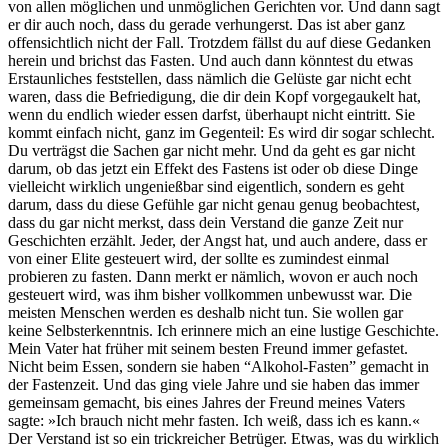
von allen möglichen und unmöglichen Gerichten vor. Und dann sagt
er dir auch noch, dass du gerade verhungerst. Das ist aber ganz
offensichtlich nicht der Fall. Trotzdem fällst du auf diese Gedanken
herein und brichst das Fasten. Und auch dann könntest du etwas
Erstaunliches feststellen, dass nämlich die Gelüste gar nicht echt
waren, dass die Befriedigung, die dir dein Kopf vorgegaukelt hat,
wenn du endlich wieder essen darfst, überhaupt nicht eintritt. Sie
kommt einfach nicht, ganz im Gegenteil: Es wird dir sogar schlecht.
Du verträgst die Sachen gar nicht mehr. Und da geht es gar nicht
darum, ob das jetzt ein Effekt des Fastens ist oder ob diese Dinge
vielleicht wirklich ungenießbar sind eigentlich, sondern es geht
darum, dass du diese Gefühle gar nicht genau genug beobachtest,
dass du gar nicht merkst, dass dein Verstand die ganze Zeit nur
Geschichten erzählt. Jeder, der Angst hat, und auch andere, dass er
von einer Elite gesteuert wird, der sollte es zumindest einmal
probieren zu fasten. Dann merkt er nämlich, wovon er auch noch
gesteuert wird, was ihm bisher vollkommen unbewusst war. Die
meisten Menschen werden es deshalb nicht tun. Sie wollen gar
keine Selbsterkenntnis. Ich erinnere mich an eine lustige Geschichte.
Mein Vater hat früher mit seinem besten Freund immer gefastet.
Nicht beim Essen, sondern sie haben “Alkohol-Fasten” gemacht in
der Fastenzeit. Und das ging viele Jahre und sie haben das immer
gemeinsam gemacht, bis eines Jahres der Freund meines Vaters
sagte: »Ich brauch nicht mehr fasten. Ich weiß, dass ich es kann.«
Der Verstand ist so ein trickreicher Betrüger. Etwas, was du wirklich