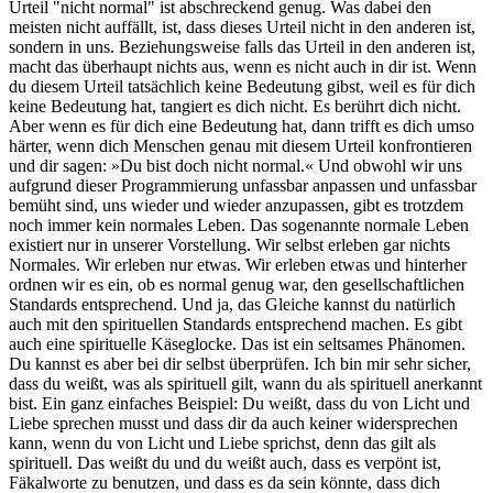
Urteil "nicht normal" ist abschreckend genug. Was dabei den
meisten nicht auffällt, ist, dass dieses Urteil nicht in den anderen ist,
sondern in uns. Beziehungsweise falls das Urteil in den anderen ist,
macht das überhaupt nichts aus, wenn es nicht auch in dir ist. Wenn
du diesem Urteil tatsächlich keine Bedeutung gibst, weil es für dich
keine Bedeutung hat, tangiert es dich nicht. Es berührt dich nicht.
Aber wenn es für dich eine Bedeutung hat, dann trifft es dich umso
härter, wenn dich Menschen genau mit diesem Urteil konfrontieren
und dir sagen: »Du bist doch nicht normal.« Und obwohl wir uns
aufgrund dieser Programmierung unfassbar anpassen und unfassbar
bemüht sind, uns wieder und wieder anzupassen, gibt es trotzdem
noch immer kein normales Leben. Das sogenannte normale Leben
existiert nur in unserer Vorstellung. Wir selbst erleben gar nichts
Normales. Wir erleben nur etwas. Wir erleben etwas und hinterher
ordnen wir es ein, ob es normal genug war, den gesellschaftlichen
Standards entsprechend. Und ja, das Gleiche kannst du natürlich
auch mit den spirituellen Standards entsprechend machen. Es gibt
auch eine spirituelle Käseglocke. Das ist ein seltsames Phänomen.
Du kannst es aber bei dir selbst überprüfen. Ich bin mir sehr sicher,
dass du weißt, was als spirituell gilt, wann du als spirituell anerkannt
bist. Ein ganz einfaches Beispiel: Du weißt, dass du von Licht und
Liebe sprechen musst und dass dir da auch keiner widersprechen
kann, wenn du von Licht und Liebe sprichst, denn das gilt als
spirituell. Das weißt du und du weißt auch, dass es verpönt ist,
Fäkalworte zu benutzen, und dass es da sein könnte, dass dich