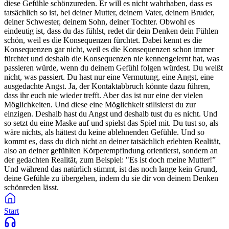
diese Gefühle schönzureden. Er will es nicht wahrhaben, dass es
tatsächlich so ist, bei deiner Mutter, deinem Vater, deinem Bruder,
deiner Schwester, deinem Sohn, deiner Tochter. Obwohl es
eindeutig ist, dass du das fühlst, redet dir dein Denken dein Fühlen
schön, weil es die Konsequenzen fürchtet. Dabei kennt es die
Konsequenzen gar nicht, weil es die Konsequenzen schon immer
fürchtet und deshalb die Konsequenzen nie kennengelernt hat, was
passieren würde, wenn du deinem Gefühl folgen würdest. Du weißt
nicht, was passiert. Du hast nur eine Vermutung, eine Angst, eine
ausgedachte Angst. Ja, der Kontaktabbruch könnte dazu führen,
dass ihr euch nie wieder trefft. Aber das ist nur eine der vielen
Möglichkeiten. Und diese eine Möglichkeit stilisierst du zur
einzigen. Deshalb hast du Angst und deshalb tust du es nicht. Und
so setzt du eine Maske auf und spielst das Spiel mit. Du tust so, als
wäre nichts, als hättest du keine ablehnenden Gefühle. Und so
kommt es, dass du dich nicht an deiner tatsächlich erlebten Realität,
also an deiner gefühlten Körperempfindung orientierst, sondern an
der gedachten Realität, zum Beispiel: "Es ist doch meine Mutter!”
Und während das natürlich stimmt, ist das noch lange kein Grund,
deine Gefühle zu übergehen, indem du sie dir von deinem Denken
schönreden lässt.
Start