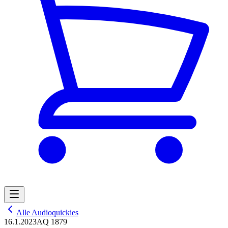
Alle Audioquickies
16.1.2023
AQ 1879