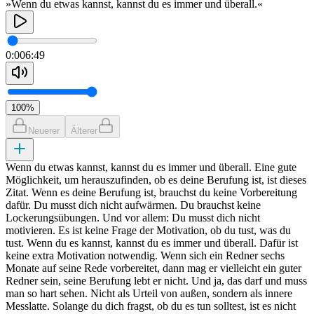
»Wenn du etwas kannst, kannst du es immer und überall.«
0:00
6:49
100
%
Neuerer
Älterer
Wenn du etwas kannst, kannst du es immer und überall. Eine gute
Möglichkeit, um herauszufinden, ob es deine Berufung ist, ist dieses
Zitat. Wenn es deine Berufung ist, brauchst du keine Vorbereitung
dafür. Du musst dich nicht aufwärmen. Du brauchst keine
Lockerungsübungen. Und vor allem: Du musst dich nicht
motivieren. Es ist keine Frage der Motivation, ob du tust, was du
tust. Wenn du es kannst, kannst du es immer und überall. Dafür ist
keine extra Motivation notwendig. Wenn sich ein Redner sechs
Monate auf seine Rede vorbereitet, dann mag er vielleicht ein guter
Redner sein, seine Berufung lebt er nicht. Und ja, das darf und muss
man so hart sehen. Nicht als Urteil von außen, sondern als innere
Messlatte. Solange du dich fragst, ob du es tun solltest, ist es nicht