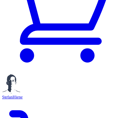
StefanHiene