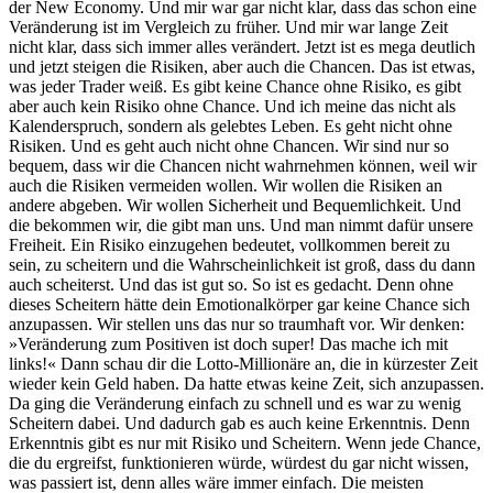
der New Economy. Und mir war gar nicht klar, dass das schon eine
Veränderung ist im Vergleich zu früher. Und mir war lange Zeit
nicht klar, dass sich immer alles verändert. Jetzt ist es mega deutlich
und jetzt steigen die Risiken, aber auch die Chancen. Das ist etwas,
was jeder Trader weiß. Es gibt keine Chance ohne Risiko, es gibt
aber auch kein Risiko ohne Chance. Und ich meine das nicht als
Kalenderspruch, sondern als gelebtes Leben. Es geht nicht ohne
Risiken. Und es geht auch nicht ohne Chancen. Wir sind nur so
bequem, dass wir die Chancen nicht wahrnehmen können, weil wir
auch die Risiken vermeiden wollen. Wir wollen die Risiken an
andere abgeben. Wir wollen Sicherheit und Bequemlichkeit. Und
die bekommen wir, die gibt man uns. Und man nimmt dafür unsere
Freiheit. Ein Risiko einzugehen bedeutet, vollkommen bereit zu
sein, zu scheitern und die Wahrscheinlichkeit ist groß, dass du dann
auch scheiterst. Und das ist gut so. So ist es gedacht. Denn ohne
dieses Scheitern hätte dein Emotionalkörper gar keine Chance sich
anzupassen. Wir stellen uns das nur so traumhaft vor. Wir denken:
»Veränderung zum Positiven ist doch super! Das mache ich mit
links!« Dann schau dir die Lotto-Millionäre an, die in kürzester Zeit
wieder kein Geld haben. Da hatte etwas keine Zeit, sich anzupassen.
Da ging die Veränderung einfach zu schnell und es war zu wenig
Scheitern dabei. Und dadurch gab es auch keine Erkenntnis. Denn
Erkenntnis gibt es nur mit Risiko und Scheitern. Wenn jede Chance,
die du ergreifst, funktionieren würde, würdest du gar nicht wissen,
was passiert ist, denn alles wäre immer einfach. Die meisten