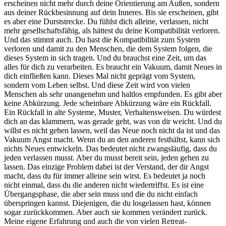
erscheinen nicht mehr durch deine Orientierung am Außen, sondern
aus deiner Rückbesinnung auf dein Inneres. Bis sie erscheinen, gibt
es aber eine Durststrecke. Du fühlst dich alleine, verlassen, nicht
mehr gesellschaftsfähig, als hättest du deine Kompatibilität verloren.
Und das stimmt auch. Du hast die Kompatibilität zum System
verloren und damit zu den Menschen, die dem System folgen, die
dieses System in sich tragen. Und du brauchst eine Zeit, um das
alles für dich zu verarbeiten. Es braucht ein Vakuum, damit Neues in
dich einfließen kann. Dieses Mal nicht geprägt vom System,
sondern vom Leben selbst. Und diese Zeit wird von vielen
Menschen als sehr unangenehm und haltlos empfunden. Es gibt aber
keine Abkürzung. Jede scheinbare Abkürzung wäre ein Rückfall.
Ein Rückfall in alte Systeme, Muster, Verhaltensweisen. Du würdest
dich an das klammern, was gerade geht, was von dir weicht. Und du
willst es nicht gehen lassen, weil das Neue noch nicht da ist und das
Vakuum Angst macht. Wenn du an den anderen festhältst, kann sich
nichts Neues entwickeln. Das bedeutet nicht zwangsläufig, dass du
jeden verlassen musst. Aber du musst bereit sein, jeden gehen zu
lassen. Das einzige Problem dabei ist der Verstand, der dir Angst
macht, dass du für immer alleine sein wirst. Es bedeutet ja noch
nicht einmal, dass du die anderen nicht wiedertriffst. Es ist eine
Übergangsphase, die aber sein muss und die du nicht einfach
überspringen kannst. Diejenigen, die du losgelassen hast, können
sogar zurückkommen. Aber auch sie kommen verändert zurück.
Meine eigene Erfahrung und auch die von vielen Retreat-