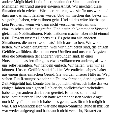
andere Möglichkeit ist die Interpretation der Situation anderer
Menschen aufgrund unserer eigenen Angst. Wir möchten diese
Situation nicht erleben. Wir interpretieren, wie sie für uns wäre und
dass uns das nicht gefallen würde. Und wir machen das, bevor wir
sie gefragt haben, wie es ihnen geht. Und all das wäre überhaupt
kein Problem, wenn wir dann nicht versuchen würden, uns
einzumischen und einzugreifen. Und natürlich kommt der Verstand
gleich mit Notsituationen. Notsituationen machen aber nicht einmal
0,001 Prozent unseres Lebens aus. Es geht um alle anderen
Situationen, die unser Leben tatsächlich ausmachen. Wir wollen
helfen. Wir wollen eingreifen, weil wir nicht bereit sind, diejenigen
Gefühle zu fühlen, die mit unseren Urteilen und unseren Ängsten
über die Situationen der anderen verbunden sind. In einer
Notsituation passiert übrigens etwas vollkommen anderes, als wir
uns selbst erzählen. Wir handeln einfach. Wir helfen, weil wir es
können. Unsere Gefühle sind dabei im Wesentlichen abgeschaltet
aus einem ganz einfachen Grund. Sie würden unserer Hilfe im Weg
stehen. Ein Rettungsarzt oder ein Feuerwehrmann, der die ganze
Zeit Mitgefühl hat, könnte überhaupt nicht helfen. Ich habe das vor
einigen Jahren am eigenen Leib erlebt, vielleicht/wahrscheinlich
habe ich jemandem das Leben gerettet. Er hat es zumindest
behauptet hinterher. Und ich hatte währenddessen weder Angst
noch Mitgefühl, denn ich habe alles getan, was für mich möglich
war. Und währenddessen war eine ungewöhnliche Ruhe in mir. Ich
war weder aufgeregt und habe auch nicht versucht, Notarzt zu