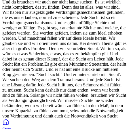
Und da brauchen wir auch gar nicht lange suchen. Es ist wirklich
nicht kompliziert, das zu finden. Denn das ist alles, was wir sind.
Wir haben nur ausgeklügelte Verdrängungsmechanismen gefunden,
die es uns erlauben, normal zu erscheinen. Jede Sucht ist so ein
Verdrängungsmechanismus. Und es gibt auffällige Süchte und
weniger auffällige. Es gibt sogar anerkannte Süchte und welche, die
gefeiert werden. Sie werden gefeiert, indem sie zum Ideal erhoben
werden. Und manchmal fallen wir auf diese Ideale herein. Wir
glauben sie und wir orientieren uns daran. Bei diesem Thema gibt es
aber ein großes Problem. Denn wir verurteilen Sucht. Wir tun so, als
wäre es etwas Schlechtes, etwas, das es zu bekämpfen gilt. Und
dabei ist es genau dieser Kampf, der die Sucht am Leben hält. Jede
Sucht löst ein Problem.Es gibt einen Münchner Streetartist, der heißt
oder nennt sich 'Sucht'. Und er hat auf eine Brücke am mittleren
Ring geschrieben: "Sucht sucht." Und er unterschrieb mit 'Sucht'.
Wir suchen den Weg aus dem Trauma heraus. Und jede Sucht ist
eine Lösung dafür. Jede Sucht hilft uns, den Schmerz nicht fühlen
zu müssen. Sucht kann deshalb nur dann enden, wenn wir bereit
sind zu fühlen. Solange wir nicht fühlen wollen, brauchen wir Sucht
als Verdrängungsmöglichkeit. Wir müssten Süchte nie wieder
bekämpfen, wenn wir bereit wären zu fühlen. In dem Maß, in dem
unsere Kapazität zu fühlen zunimmt, schwindet die Notwendigkeit
von Verdrängung und damit auch die Notwendigkeit von Sucht.