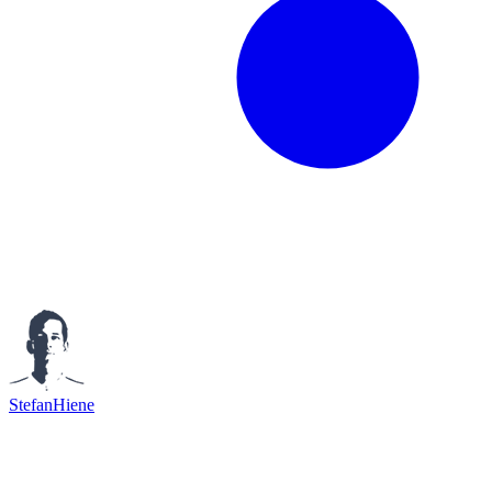
StefanHiene