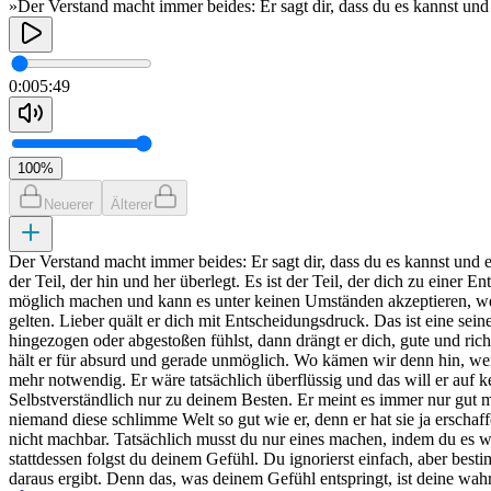
»Der Verstand macht immer beides: Er sagt dir, dass du es kannst und e
0:00
5:49
100
%
Neuerer
Älterer
Der Verstand macht immer beides: Er sagt dir, dass du es kannst und
der Teil, der hin und her überlegt. Es ist der Teil, der dich zu eine
möglich machen und kann es unter keinen Umständen akzeptieren, wenn
gelten. Lieber quält er dich mit Entscheidungsdruck. Das ist eine se
hingezogen oder abgestoßen fühlst, dann drängt er dich, gute und rich
hält er für absurd und gerade unmöglich. Wo kämen wir denn hin, wen
mehr notwendig. Er wäre tatsächlich überflüssig und das will er auf ke
Selbstverständlich nur zu deinem Besten. Er meint es immer nur gut 
niemand diese schlimme Welt so gut wie er, denn er hat sie ja erschaf
nicht machbar. Tatsächlich musst du nur eines machen, indem du es wied
stattdessen folgst du deinem Gefühl. Du ignorierst einfach, aber best
daraus ergibt. Denn das, was deinem Gefühl entspringt, ist deine wah