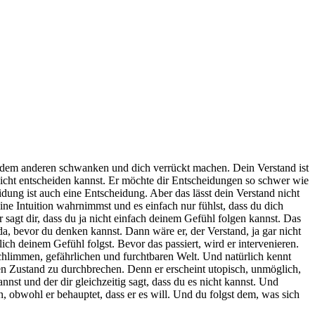
nd dem anderen schwanken und dich verrückt machen. Dein Verstand ist
h nicht entscheiden kannst. Er möchte dir Entscheidungen so schwer wie
ung ist auch eine Entscheidung. Aber das lässt dein Verstand nicht
ine Intuition wahrnimmst und es einfach nur fühlst, dass du dich
 sagt dir, dass du ja nicht einfach deinem Gefühl folgen kannst. Das
, bevor du denken kannst. Dann wäre er, der Verstand, ja gar nicht
ich deinem Gefühl folgst. Bevor das passiert, wird er intervenieren.
chlimmen, gefährlichen und furchtbaren Welt. Und natürlich kennt
esen Zustand zu durchbrechen. Denn er erscheint utopisch, unmöglich,
nnst und der dir gleichzeitig sagt, dass du es nicht kannst. Und
n, obwohl er behauptet, dass er es will. Und du folgst dem, was sich