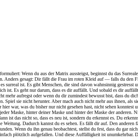
 formuliert: Wenn du aus der Matrix aussteigst, beginnst du das Surrea
 Anders gesagt: Dir fällt die Frau im roten Kleid auf — falls du den Fi
 es surreal ist. Es gibt Menschen, die sind davon wahnsinnig gestresst 
ist. Es geht nur darum, dass es dir auffällt. Und sobald es dir auffällt
cht mehr aufregst oder wenn du dir zumindest bewusst bist, dass du di
n. Spiel sie nicht herunter. Aber mach auch nicht mehr aus ihnen, als si
hier war, was du bisher nur nicht gesehen hast, nicht sehen konntest u
ter jeder Maske, hinter deiner Maske und hinter der Maske der anderen.
n ist das nicht so, dass es neu ist, sondern du erkennst es. Du erken
 Weitung. Dadurch kannst du es sehen. Es fällt dir auf. Den anderen fäl
en. Wenn du ihn genau beobachtest, stellst du fest, dass du gar nicht da
r einfach plötzlich aufgefallen. Und diese Auffälligkeit ist unumkehrbar.