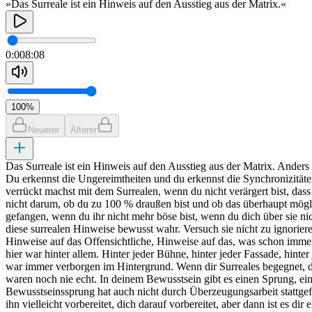
»Das Surreale ist ein Hinweis auf den Ausstieg aus der Matrix.«
0:00
8:08
100
%
Neuerer
Älterer
Das Surreale ist ein Hinweis auf den Ausstieg aus der Matrix. Anders
Du erkennst die Ungereimtheiten und du erkennst die Synchronizitäten.
verrückt machst mit dem Surrealen, wenn du nicht verärgert bist, dass
nicht darum, ob du zu 100 % draußen bist und ob das überhaupt möglich 
gefangen, wenn du ihr nicht mehr böse bist, wenn du dich über sie ni
diese surrealen Hinweise bewusst wahr. Versuch sie nicht zu ignoriere
Hinweise auf das Offensichtliche, Hinweise auf das, was schon immer 
hier war hinter allem. Hinter jeder Bühne, hinter jeder Fassade, hin
war immer verborgen im Hintergrund. Wenn dir Surreales begegnet, dan
waren noch nie echt. In deinem Bewusstsein gibt es einen Sprung, eine
Bewusstseinssprung hat auch nicht durch Überzeugungsarbeit stattgefund
ihn vielleicht vorbereitet, dich darauf vorbereitet, aber dann ist es di