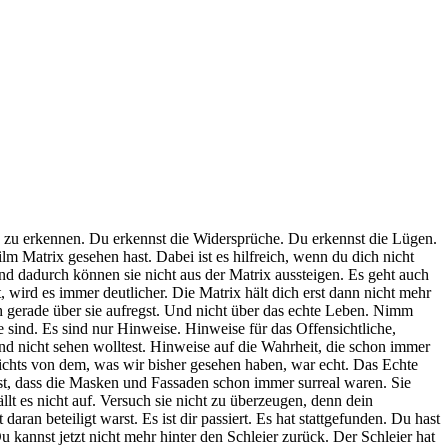
le zu erkennen. Du erkennst die Widersprüche. Du erkennst die Lügen.
lm Matrix gesehen hast. Dabei ist es hilfreich, wenn du dich nicht
und dadurch können sie nicht aus der Matrix aussteigen. Es geht auch
, wird es immer deutlicher. Die Matrix hält dich erst dann nicht mehr
ch gerade über sie aufregst. Und nicht über das echte Leben. Nimm
e sind. Es sind nur Hinweise. Hinweise für das Offensichtliche,
nd nicht sehen wolltest. Hinweise auf die Wahrheit, die schon immer
 Nichts von dem, was wir bisher gesehen haben, war echt. Das Echte
nst, dass die Masken und Fassaden schon immer surreal waren. Sie
lt es nicht auf. Versuch sie nicht zu überzeugen, denn dein
ran beteiligt warst. Es ist dir passiert. Es hat stattgefunden. Du hast
 Du kannst jetzt nicht mehr hinter den Schleier zurück. Der Schleier hat