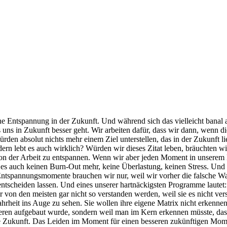
e Entspannung in der Zukunft. Und während sich das vielleicht banal a
ns in Zukunft besser geht. Wir arbeiten dafür, dass wir dann, wenn die
den absolut nichts mehr einem Ziel unterstellen, das in der Zukunft li
ndern lebt es auch wirklich? Würden wir dieses Zitat leben, bräuchten w
on der Arbeit zu entspannen. Wenn wir aber jeden Moment in unserem Le
s auch keinen Burn-Out mehr, keine Überlastung, keinen Stress. Und d
Entspannungsmomente brauchen wir nur, weil wir vorher die falsche Wa
cheiden lassen. Und eines unserer hartnäckigsten Programme lautet: Du
 von den meisten gar nicht so verstanden werden, weil sie es nicht ver
n Wahrheit ins Auge zu sehen. Sie wollen ihre eigene Matrix nicht erken
deren aufgebaut wurde, sondern weil man im Kern erkennen müsste, dass 
ie Zukunft. Das Leiden im Moment für einen besseren zukünftigen Mome