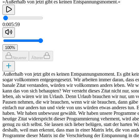
»Außerhalb von jetzt gibt es keinen Entspannungsmoment.«
0:00
5:59
100
%
Neuerer
Älterer
Außerhalb von jetzt gibt es keinen Entspannungsmoment. Es gibt kein
sogar vollkommen entgegengesetzt. Wir arbeiten immer daran, dass es u
banale Zitat verstanden, würden wir vollkommen anders leben. Wir wür
kann das von sich behaupten? Wer versteht dieses Zitat nicht nur, so
leben, als wären wir im Urlaub. Denn Urlaub brauchen wir nur, um v
Pausen nehmen, die wir brauchen, wenn wir sie brauchen, dann gäbe e
einfach nur anders tun und viele von uns würden etwas anderes tun. 
haben. Wir haben unbewusst gewählt. Wir haben unsere Programme ents
heutige Zitat widerspricht dieser Programmierung vehement, wird aber
genug zu sich selbst. Sie lassen sich lieber belügen, statt der harte
deshalb, weil man erkennt, dass man in einer Matrix lebt, die von an
Programme dieser Matrix ist die Verschiebung der Entspannung in d