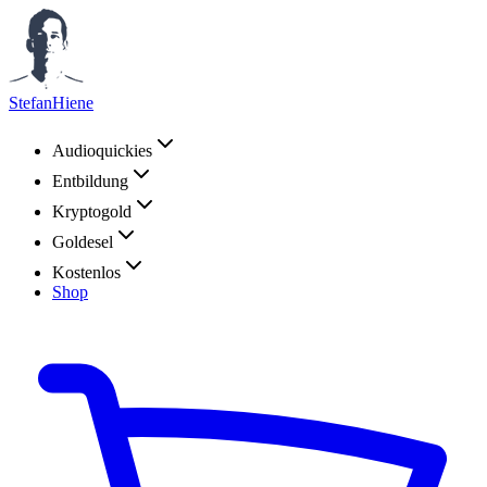
StefanHiene
Audioquickies
Entbildung
Kryptogold
Goldesel
Kostenlos
Shop