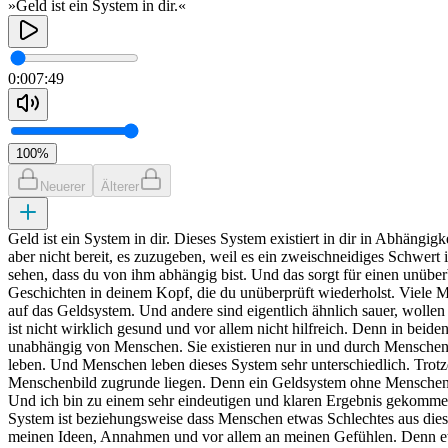
»Geld ist ein System in dir.«
0:00
7:49
100
%
Neuerer
Älterer
Geld ist ein System in dir. Dieses System existiert in dir in Abhängi
aber nicht bereit, es zuzugeben, weil es ein zweischneidiges Schwert i
sehen, dass du von ihm abhängig bist. Und das sorgt für einen unüber
Geschichten in deinem Kopf, die du unüberprüft wiederholst. Viele Men
auf das Geldsystem. Und andere sind eigentlich ähnlich sauer, wollen 
ist nicht wirklich gesund und vor allem nicht hilfreich. Denn in beide
unabhängig von Menschen. Sie existieren nur in und durch Menschen. 
leben. Und Menschen leben dieses System sehr unterschiedlich. Trotzd
Menschenbild zugrunde liegen. Denn ein Geldsystem ohne Menschen ex
Und ich bin zu einem sehr eindeutigen und klaren Ergebnis gekommen
System ist beziehungsweise dass Menschen etwas Schlechtes aus diesem
meinen Ideen, Annahmen und vor allem an meinen Gefühlen. Denn etw