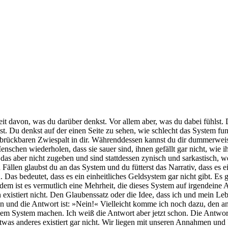
gkeit davon, was du darüber denkst. Vor allem aber, was du dabei fühlst
st. Du denkst auf der einen Seite zu sehen, wie schlecht das System funk
brückbaren Zwiespalt in dir. Währenddessen kannst du dir dummerweise 
schen wiederholen, dass sie sauer sind, ihnen gefällt gar nicht, wie i
das aber nicht zugeben und sind stattdessen zynisch und sarkastisch, we
n Fällen glaubst du an das System und du fütterst das Narrativ, dass es
Das bedeutet, dass es ein einheitliches Geldsystem gar nicht gibt. Es
em ist es vermutlich eine Mehrheit, die dieses System auf irgendeine 
istiert nicht. Den Glaubenssatz oder die Idee, dass ich und mein Leb
 und die Antwort ist: »Nein!« Vielleicht komme ich noch dazu, den an
 System machen. Ich weiß die Antwort aber jetzt schon. Die Antwort da
as anderes existiert gar nicht. Wir liegen mit unseren Annahmen und