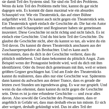
sie damit Teil des Systems sind. Sie sind ein Teil des Problems.
Wenn du kein Teil des Problems mehr bist, kannst du gar nicht
dagegen sein. Es kommt dir dann maximal wie ein absurdes
Schauspiel vor. Wie ein Theaterstück, das auf einer Bühne
aufgeführt wird. Du kannst auch nicht gegen ein Theaterstück sein.
Ein Theaterstück spielt einfach die Geschichte ab. Die hat ein Autor
erfunden und Schauspieler und Regisseure haben sie gemeinsam
inszeniert. Diese Geschichte ist nicht richtig und nicht falsch. Es ist
einfach eine Geschichte. Und du bist kein Teil der Geschichte. Du
glaubst die Geschichte nicht, aber du kannst so tun, als wärst du ein
Teil davon. Du kannst dir dieses Theaterstück anschauen aus der
Zuschauerperspektive als Beobachter. Und es kann auch
vorkommen, dass du dich in der Geschichte verlierst, dass du
plötzlich mitfieberst. Und dann bekommst du plötzlich Angst. Zum
Beispiel wenn der Protagonist bedroht wird, weil du dich mit ihm
identifizierst. Oder du freust dich gemeinsam mit ihm, weil er seinen
größten Gegner geschlagen hat. Und am Ende des Theaterstücks
kannst du realisieren, dass alles nur eine Geschichte war. Spätestens
dann kannst du aufwachen aus deiner Trance, dass es gerade die
letzten zwei Stunden um irgendetwas ging. Es war nur gespielt. Und
wenn du das erkennst, dann kannst du nicht gegen die Geschichte
sein. Denn es ist ja eine erfundene Geschichte — und zwar alles
davon. Also sowohl die Geschichte des Protagonisten, dass er
angeblich in Gefahr sei, dass man deshalb etwas tun müsste. Er sich
aber weigert, deshalb gekündigt wird. Das ist alles Teil der