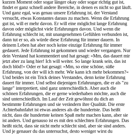
kurzen Moment oder sogar länger okay oder sogar richtig gut ist,
findet er ganz schnell andere Bereiche, in denen es nicht so gut läuft.
Und ganz egal, was genau unsere Erfahrung ist, der Verstand
versucht, etwas Konstantes daraus zu machen. Wenn die Erfahrung
gut ist, will er mehr davon. Er will eine möglichst lange Erfahrung
davon oder möglichst viele Erfahrungen davon. Und wenn die
Erfahrung schlecht ist, mit unangenehmen Gefühlen verbunden ist,
dann tut er so, als würde diese Erfahrung für immer dauern. In
deinem Leben hat aber noch keine einzige Erfahrung für immer
gedauert. Jede Erfahrung ist gekommen und wieder vergangen. Nur
dein Verstand hat kommentiert und hat gesagt: »Mm, das dauert mir
jetzt aber zu lang hier! Ich will weiter. So lange krank sein, das ist
doch blöd!« Oder er hat gesagt: »Mm, so eine schöne, süße
Erfahrung, von der will ich mehr. Wie kann ich mehr bekommen?«
Und beides ist ein Trick deines Verstandes, denn keine Erfahrung
dauert für immer. Und selbst diejenigen Erfahrungen, die er als "zu
lange" interpretiert, sind ganz unterschiedlich. Aber auch die
schönen Erfahrungen, die er gerne wiederhaben möchte, auch die
sind unterschiedlich. Im Lauf der Zeit gewöhnst du dich an
bestimmte Erfahrungen und sie verändern ihre Qualität. Die erste
Achterbahnfahrt ist etwas anderes als die hundertste. Das heißt
nicht, dass die hundertste keinen Spaß mehr machen kann, aber sie
ist anders. Und genauso ist es mit den schlechten Erfahrungen. Das
heißt nicht, dass sie nicht mehr schlecht sind, aber sie sind anders.
Und je genauer du das untersuchst, desto weniger wirst du