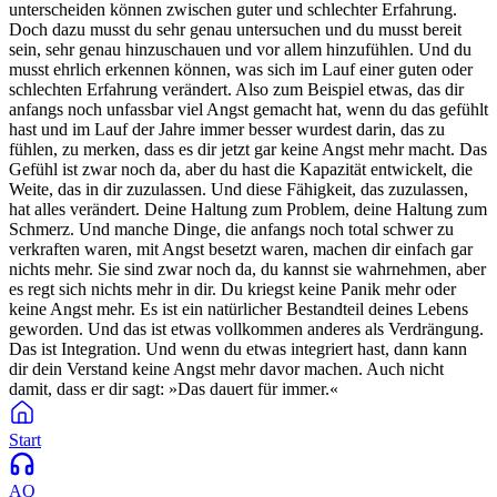
unterscheiden können zwischen guter und schlechter Erfahrung.
Doch dazu musst du sehr genau untersuchen und du musst bereit
sein, sehr genau hinzuschauen und vor allem hinzufühlen. Und du
musst ehrlich erkennen können, was sich im Lauf einer guten oder
schlechten Erfahrung verändert. Also zum Beispiel etwas, das dir
anfangs noch unfassbar viel Angst gemacht hat, wenn du das gefühlt
hast und im Lauf der Jahre immer besser wurdest darin, das zu
fühlen, zu merken, dass es dir jetzt gar keine Angst mehr macht. Das
Gefühl ist zwar noch da, aber du hast die Kapazität entwickelt, die
Weite, das in dir zuzulassen. Und diese Fähigkeit, das zuzulassen,
hat alles verändert. Deine Haltung zum Problem, deine Haltung zum
Schmerz. Und manche Dinge, die anfangs noch total schwer zu
verkraften waren, mit Angst besetzt waren, machen dir einfach gar
nichts mehr. Sie sind zwar noch da, du kannst sie wahrnehmen, aber
es regt sich nichts mehr in dir. Du kriegst keine Panik mehr oder
keine Angst mehr. Es ist ein natürlicher Bestandteil deines Lebens
geworden. Und das ist etwas vollkommen anderes als Verdrängung.
Das ist Integration. Und wenn du etwas integriert hast, dann kann
dir dein Verstand keine Angst mehr davor machen. Auch nicht
damit, dass er dir sagt: »Das dauert für immer.«
Start
AQ