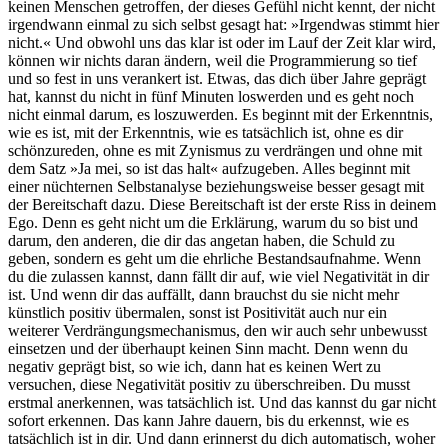
keinen Menschen getroffen, der dieses Gefühl nicht kennt, der nicht
irgendwann einmal zu sich selbst gesagt hat: »Irgendwas stimmt hier
nicht.« Und obwohl uns das klar ist oder im Lauf der Zeit klar wird,
können wir nichts daran ändern, weil die Programmierung so tief
und so fest in uns verankert ist. Etwas, das dich über Jahre geprägt
hat, kannst du nicht in fünf Minuten loswerden und es geht noch
nicht einmal darum, es loszuwerden. Es beginnt mit der Erkenntnis,
wie es ist, mit der Erkenntnis, wie es tatsächlich ist, ohne es dir
schönzureden, ohne es mit Zynismus zu verdrängen und ohne mit
dem Satz »Ja mei, so ist das halt« aufzugeben. Alles beginnt mit
einer nüchternen Selbstanalyse beziehungsweise besser gesagt mit
der Bereitschaft dazu. Diese Bereitschaft ist der erste Riss in deinem
Ego. Denn es geht nicht um die Erklärung, warum du so bist und
darum, den anderen, die dir das angetan haben, die Schuld zu
geben, sondern es geht um die ehrliche Bestandsaufnahme. Wenn
du die zulassen kannst, dann fällt dir auf, wie viel Negativität in dir
ist. Und wenn dir das auffällt, dann brauchst du sie nicht mehr
künstlich positiv übermalen, sonst ist Positivität auch nur ein
weiterer Verdrängungsmechanismus, den wir auch sehr unbewusst
einsetzen und der überhaupt keinen Sinn macht. Denn wenn du
negativ geprägt bist, so wie ich, dann hat es keinen Wert zu
versuchen, diese Negativität positiv zu überschreiben. Du musst
erstmal anerkennen, was tatsächlich ist. Und das kannst du gar nicht
sofort erkennen. Das kann Jahre dauern, bis du erkennst, wie es
tatsächlich ist in dir. Und dann erinnerst du dich automatisch, woher