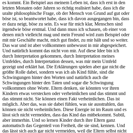
es kommt. Ein Beispiel aus meinem Leben ist, dass ich erst in den
letzten Monaten oder Jahren so richtig realisiert habe, dass ich die
uralte philosophische Frage, ob der Mensch von Grund auf gut oder
böse ist, so beantwortet habe, dass ich davon ausgegangen bin, dass
er dazu neigt, böse zu sein. Es war für mich klar, Menschen sind
irgendwie böse erstmal. Und dann muss ich schauen, ob einer von
denen mich vielleicht mag und mein Freund wird zum Beispiel oder
mit mir Geschäfte macht, mich gut findet, zu mir hält und so weiter.
Das war und ist aber vollkommen unbewusst in mir abgespeichert.
Und natürlich kommt das nicht von mir. Auf diese Idee bin ich
durch Interpretation gekommen, durch Interpretation meines
Umfeldes, durch Interpretation dessen, was mir mein Umfeld
gezeigt und erklärt hat. Die Erklärungen spielen aber gar nicht die
größte Rolle dabei, sondern was ich als Kind fühle, sind die
Schwingungen hinter den Worten und natürlich auch die
Schwingungen hinter den Taten und sogar die Schwingung
vollkommen ohne Worte. Eltern denken, sie könnten vor ihren
Kindern etwas verstecken oder verheimlichen und das stimmt und
das stimmt nicht. Sie können einen Fakt verheimlichen. Das ist
möglich. Aber das, was sie dabei fühlen, was sie ausstrahlen, das
können sie nicht verheimlichen. Diese Energie ist im Raum und es
lässt sich nicht vermeiden, dass das Kind das mitbekommt. Subtil,
aber immerhin. Und so lernen Kinder durch ihre Eltern ganz
automatisch das Gegenteil von Freiheit, die sie sind, kennen. Und
das lässt sich auch gar nicht vermeiden, weil die Eltern selbst nicht