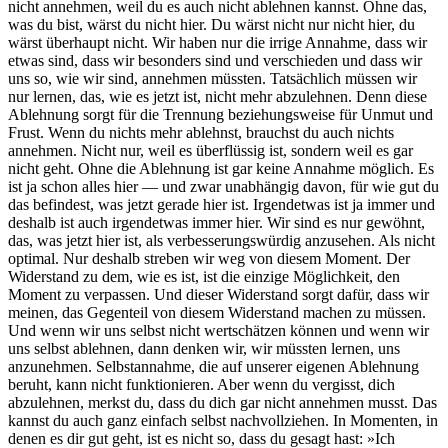
nicht annehmen, weil du es auch nicht ablehnen kannst. Ohne das,
was du bist, wärst du nicht hier. Du wärst nicht nur nicht hier, du
wärst überhaupt nicht. Wir haben nur die irrige Annahme, dass wir
etwas sind, dass wir besonders sind und verschieden und dass wir
uns so, wie wir sind, annehmen müssten. Tatsächlich müssen wir
nur lernen, das, wie es jetzt ist, nicht mehr abzulehnen. Denn diese
Ablehnung sorgt für die Trennung beziehungsweise für Unmut und
Frust. Wenn du nichts mehr ablehnst, brauchst du auch nichts
annehmen. Nicht nur, weil es überflüssig ist, sondern weil es gar
nicht geht. Ohne die Ablehnung ist gar keine Annahme möglich. Es
ist ja schon alles hier — und zwar unabhängig davon, für wie gut du
das befindest, was jetzt gerade hier ist. Irgendetwas ist ja immer und
deshalb ist auch irgendetwas immer hier. Wir sind es nur gewöhnt,
das, was jetzt hier ist, als verbesserungswürdig anzusehen. Als nicht
optimal. Nur deshalb streben wir weg von diesem Moment. Der
Widerstand zu dem, wie es ist, ist die einzige Möglichkeit, den
Moment zu verpassen. Und dieser Widerstand sorgt dafür, dass wir
meinen, das Gegenteil von diesem Widerstand machen zu müssen.
Und wenn wir uns selbst nicht wertschätzen können und wenn wir
uns selbst ablehnen, dann denken wir, wir müssten lernen, uns
anzunehmen. Selbstannahme, die auf unserer eigenen Ablehnung
beruht, kann nicht funktionieren. Aber wenn du vergisst, dich
abzulehnen, merkst du, dass du dich gar nicht annehmen musst. Das
kannst du auch ganz einfach selbst nachvollziehen. In Momenten, in
denen es dir gut geht, ist es nicht so, dass du gesagt hast: »Ich