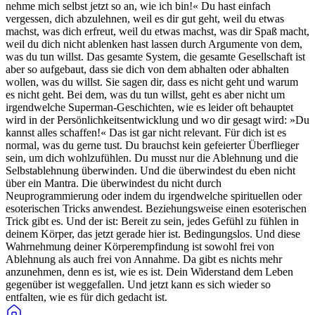
nehme mich selbst jetzt so an, wie ich bin!« Du hast einfach
vergessen, dich abzulehnen, weil es dir gut geht, weil du etwas
machst, was dich erfreut, weil du etwas machst, was dir Spaß macht,
weil du dich nicht ablenken hast lassen durch Argumente von dem,
was du tun willst. Das gesamte System, die gesamte Gesellschaft ist
aber so aufgebaut, dass sie dich von dem abhalten oder abhalten
wollen, was du willst. Sie sagen dir, dass es nicht geht und warum
es nicht geht. Bei dem, was du tun willst, geht es aber nicht um
irgendwelche Superman-Geschichten, wie es leider oft behauptet
wird in der Persönlichkeitsentwicklung und wo dir gesagt wird: »Du
kannst alles schaffen!« Das ist gar nicht relevant. Für dich ist es
normal, was du gerne tust. Du brauchst kein gefeierter Überflieger
sein, um dich wohlzufühlen. Du musst nur die Ablehnung und die
Selbstablehnung überwinden. Und die überwindest du eben nicht
über ein Mantra. Die überwindest du nicht durch
Neuprogrammierung oder indem du irgendwelche spirituellen oder
esoterischen Tricks anwendest. Beziehungsweise einen esoterischen
Trick gibt es. Und der ist: Bereit zu sein, jedes Gefühl zu fühlen in
deinem Körper, das jetzt gerade hier ist. Bedingungslos. Und diese
Wahrnehmung deiner Körperempfindung ist sowohl frei von
Ablehnung als auch frei von Annahme. Da gibt es nichts mehr
anzunehmen, denn es ist, wie es ist. Dein Widerstand dem Leben
gegenüber ist weggefallen. Und jetzt kann es sich wieder so
entfalten, wie es für dich gedacht ist.