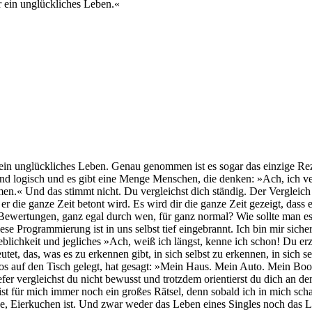
r ein unglückliches Leben.«
 ein unglückliches Leben. Genau genommen ist es sogar das einzige Rez
t und logisch und es gibt eine Menge Menschen, die denken: »Ach, ich v
men.« Und das stimmt nicht. Du vergleichst dich ständig. Der Vergleich
s er die ganze Zeit betont wird. Es wird dir die ganze Zeit gezeigt, dass
ewertungen, ganz egal durch wen, für ganz normal? Wie sollte man es
ese Programmierung ist in uns selbst tief eingebrannt. Ich bin mir siche
lichkeit und jegliches »Ach, weiß ich längst, kenne ich schon! Du erz
tet, das, was es zu erkennen gibt, in sich selbst zu erkennen, in sich s
s auf den Tisch gelegt, hat gesagt: »Mein Haus. Mein Auto. Mein Boot.«
tiefer vergleichst du nicht bewusst und trotzdem orientierst du dich an
st für mich immer noch ein großes Rätsel, denn sobald ich in mich schau
e, Eierkuchen ist. Und zwar weder das Leben eines Singles noch das Leb