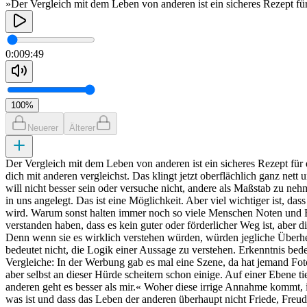
»Der Vergleich mit dem Leben von anderen ist ein sicheres Rezept fü
0:00
9:49
100
%
Neuerer
Älterer
Der Vergleich mit dem Leben von anderen ist ein sicheres Rezept für
dich mit anderen vergleichst. Das klingt jetzt oberflächlich ganz net
will nicht besser sein oder versuche nicht, andere als Maßstab zu neh
in uns angelegt. Das ist eine Möglichkeit. Aber viel wichtiger ist, das
wird. Warum sonst halten immer noch so viele Menschen Noten und B
verstanden haben, dass es kein guter oder förderlicher Weg ist, aber di
Denn wenn sie es wirklich verstehen würden, würden jegliche Überheb
bedeutet nicht, die Logik einer Aussage zu verstehen. Erkenntnis bedeu
Vergleiche: In der Werbung gab es mal eine Szene, da hat jemand Foto
aber selbst an dieser Hürde scheitern schon einige. Auf einer Ebene 
anderen geht es besser als mir.« Woher diese irrige Annahme kommt, i
was ist und dass das Leben der anderen überhaupt nicht Friede, Freud