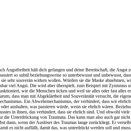
 Angstfreiheit hält dich gefangen und deine Bereitschaft, die Angst zu f
ssiert so subtil beziehungsweise so unterbewusst und unbewusst, dass 
 sie sehr souverän wirken wollen. Würden sie die Maske abnehmen, würd
sbar viel Angst. Die wird aber überspielt, zum Beispiel mit Zynismus un
funktioniert, wie die Menschen ticken und weil sie alles oder fast all
darum, dass man mit Abgeklärtheit und Souveränität versucht, die eigen
hanismus. Ein Abwehrmechanismus, der verhindert, dass wir ehrlich si
oder aushalten, was passieren würde, wenn sie ehrlich wären. Beziehung
wusstes in ihnen, das verhindert, dass sie ehrlich sind. Und obwohl vi
h nur die Unterdrückung von Traumata. Das kann man also auch gar nicht
elbst dann, wenn der Auslöser des Traumas lange zurückliegt. Er verselb
mit es nicht auffällt, damit das, was unterdrückt werden soll und mus