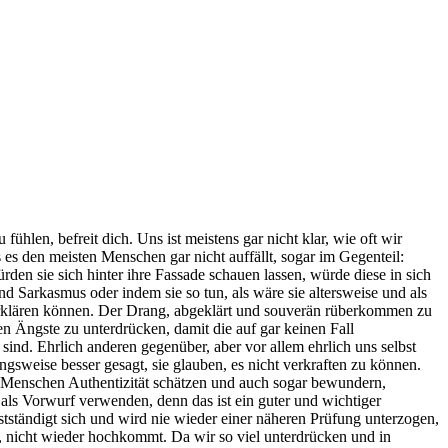
ühlen, befreit dich. Uns ist meistens gar nicht klar, wie oft wir
es den meisten Menschen gar nicht auffällt, sogar im Gegenteil:
en sie sich hinter ihre Fassade schauen lassen, würde diese in sich
d Sarkasmus oder indem sie so tun, als wäre sie altersweise und als
es erklären können. Der Drang, abgeklärt und souverän rüberkommen zu
en Ängste zu unterdrücken, damit die auf gar keinen Fall
nd. Ehrlich anderen gegenüber, aber vor allem ehrlich uns selbst
sweise besser gesagt, sie glauben, es nicht verkraften zu können.
ele Menschen Authentizität schätzen und auch sogar bewundern,
 als Vorwurf verwenden, denn das ist ein guter und wichtiger
stständigt sich und wird nie wieder einer näheren Prüfung unterzogen,
s, nicht wieder hochkommt. Da wir so viel unterdrücken und in