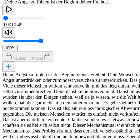
»Deine Angst zu fühlen ist der Beginn deiner Freiheit.«
0:00
10:49
100
%
Neuerer
Älterer
Deine Angst zu fühlen ist der Beginn deiner Freiheit. Dein Wunsch nach
Angst unterdrücken oder zumindest versuchen zu unterdrücken. Das pa
Viele dieser Menschen wirken sehr souverän und das liegt daran, weil
selbst zusammenbrechen. Denn da ist keine Souveränität. Da ist unfas
würden sie über den Dingen stehen, weil sie ja wissen, wie die Welt 
wollen, hat aber gar nichts mit den anderen zu tun. Es geht vielmehr 
hochkommen können. Das ist also ein rein psychologischer Abwehrmec
gegenüber. Die meisten Menschen würden es einfach nicht verkraften 
Das ist aber natürlich kein echter Glaube, sondern es ist etwas Unbe
schaffen sie es bei sich selbst nicht. Dieser Mechanismus ist einfac
Mechanismus. Das Problem ist nur, dass der sich verselbstständigt, s
weil er unbewusst abläuft und auch unbewusst ablaufen muss. Eben da