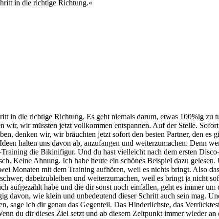
ritt in die richtige Richtung.«
ritt in die richtige Richtung. Es geht niemals darum, etwas 100%ig zu t
wir, wir müssten jetzt vollkommen entspannen. Auf der Stelle. Sofort
en, denken wir, wir bräuchten jetzt sofort den besten Partner, den es g
ese Ideen halten uns davon ab, anzufangen und weiterzumachen. Denn we
Training die Bikinifigur. Und du hast vielleicht nach dem ersten Disco
sch. Keine Ahnung. Ich habe heute ein schönes Beispiel dazu gelesen. U
 Monaten mit dem Training aufhören, weil es nichts bringt. Also das he
 schwer, dabeizubleiben und weiterzumachen, weil es bringt ja nicht sofo
 ich aufgezählt habe und die dir sonst noch einfallen, geht es immer um
 davon, wie klein und unbedeutend dieser Schritt auch sein mag. Und o
en, sage ich dir genau das Gegenteil. Das Hinderlichste, das Verrücktes
 Wenn du dir dieses Ziel setzt und ab diesem Zeitpunkt immer wieder an di