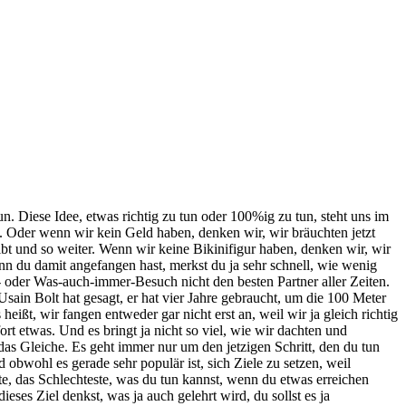
un. Diese Idee, etwas richtig zu tun oder 100%ig zu tun, steht uns im
. Oder wenn wir kein Geld haben, denken wir, wir bräuchten jetzt
ibt und so weiter. Wenn wir keine Bikinifigur haben, denken wir, wir
nn du damit angefangen hast, merkst du ja sehr schnell, wie wenig
- oder Was-auch-immer-Besuch nicht den besten Partner aller Zeiten.
sain Bolt hat gesagt, er hat vier Jahre gebraucht, um die 100 Meter
ißt, wir fangen entweder gar nicht erst an, weil wir ja gleich richtig
rt etwas. Und es bringt ja nicht so viel, wie wir dachten und
 das Gleiche. Es geht immer nur um den jetzigen Schritt, den du tun
bwohl es gerade sehr populär ist, sich Ziele zu setzen, weil
te, das Schlechteste, was du tun kannst, wenn du etwas erreichen
eses Ziel denkst, was ja auch gelehrt wird, du sollst es ja