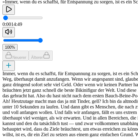
»Immer, wenn du es schaffst, für Entspannung zu sorgen, ist es ein Sch
0:00
14:49
100
%
Neuerer
Älterer
Immer, wenn du es schaffst, für Entspannung zu sorgen, ist es ein Sch
Weg, überhaupt damit anzufangen. Wenn wir angespannt sind, glauben 
ganz dringend sofort sehr viel Geld. Oder wenn wir keinen Partner hab
bräuchten jetzt ganz schnell die beste Bikinifigur der Welt. Und di
das gebracht hat. Also du hast nicht nach dem ersten Bauch-Beine-Po-
Ah! Heutzutage macht man das ja mit Tinder, gell? Ich bin da altmodi
unter 10 Sekunden zu laufen. Und dann gibt es Menschen, die nach zwei
und voll anfangen wollen. Und falls wir anfangen, fällt es uns extrem
überhaupt viel weniger, als wir erwarten. Und in allen Bereichen, die
kannst und den du tatsächlich tust — und zwar vollkommen unabhängig
behauptet wird, dass du Ziele bräuchtest, um etwas erreichen zu könn
willst, ist es, dir ein Ziel zu setzen aus einem ganz einfachen Grund.