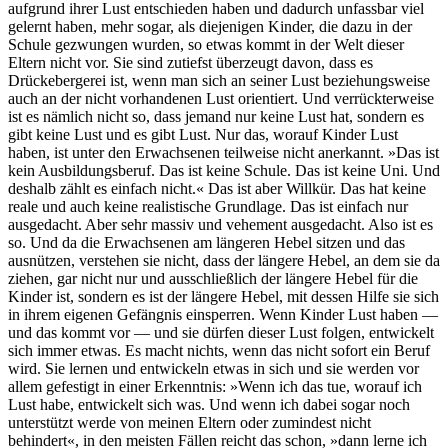
aufgrund ihrer Lust entschieden haben und dadurch unfassbar viel
gelernt haben, mehr sogar, als diejenigen Kinder, die dazu in der
Schule gezwungen wurden, so etwas kommt in der Welt dieser
Eltern nicht vor. Sie sind zutiefst überzeugt davon, dass es
Drückebergerei ist, wenn man sich an seiner Lust beziehungsweise
auch an der nicht vorhandenen Lust orientiert. Und verrückterweise
ist es nämlich nicht so, dass jemand nur keine Lust hat, sondern es
gibt keine Lust und es gibt Lust. Nur das, worauf Kinder Lust
haben, ist unter den Erwachsenen teilweise nicht anerkannt. »Das ist
kein Ausbildungsberuf. Das ist keine Schule. Das ist keine Uni. Und
deshalb zählt es einfach nicht.« Das ist aber Willkür. Das hat keine
reale und auch keine realistische Grundlage. Das ist einfach nur
ausgedacht. Aber sehr massiv und vehement ausgedacht. Also ist es
so. Und da die Erwachsenen am längeren Hebel sitzen und das
ausnützen, verstehen sie nicht, dass der längere Hebel, an dem sie da
ziehen, gar nicht nur und ausschließlich der längere Hebel für die
Kinder ist, sondern es ist der längere Hebel, mit dessen Hilfe sie sich
in ihrem eigenen Gefängnis einsperren. Wenn Kinder Lust haben —
und das kommt vor — und sie dürfen dieser Lust folgen, entwickelt
sich immer etwas. Es macht nichts, wenn das nicht sofort ein Beruf
wird. Sie lernen und entwickeln etwas in sich und sie werden vor
allem gefestigt in einer Erkenntnis: »Wenn ich das tue, worauf ich
Lust habe, entwickelt sich was. Und wenn ich dabei sogar noch
unterstützt werde von meinen Eltern oder zumindest nicht
behindert«, in den meisten Fällen reicht das schon, »dann lerne ich