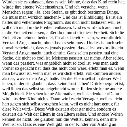
Würden sie es zulassen, dass es sein könnte, dass das Kind recht hat,
würde ihre eigene Welt einstürzen. Und ich verstehe, wenn
Menschen sagen: »Ja, aber Stefan, es gibt doch bestimmte Dinge,
die muss man wirklich machen!« Und das ist Einbildung. Es ist ein
hartes und vehementes Programm, das dich nicht loslassen will, es
will dich nicht in die Freiheit entlassen. Und es wird dich auch nicht
in die Freiheit entlassen, außer du nimmst dir diese Freiheit. Sich die
Freiheit zu nehmen bedeutet, für alles bereit zu sein, wovor dir dein
Verstand Angst macht, ohne dass es sein muss. Und es ist auch sehr
unwahrscheinlich, dass es jemals passiert, dass alles, wovor dir dein
Verstand Angst macht, auch eintritt. Ganz selten passiert mal eine
Sache, die nicht so cool ist. Meistens passiert gar nichts. Aber selbst,
wenn das passiert, was angeblich nicht so cool ist, was man auch
vorher so gedacht hat, dass das nicht cool wäre, erlebt man es, wenn
man bewusst ist, wenn man es wirklich erlebt, vollkommen anders
als das, wovor man Angst hatte. Da die Eltern selbst in dieser Welt
leben, in der sie glauben, dass 'keine Lust haben' Drückebergerei ist,
weil ihnen das selbst so beigebracht wurde, finden sie keine andere
Möglichkeit. Sie sehen keine Alternative, weil sie denken: »Dann
wird aus dem Kind nichts. Dann wird es ein Versager, weil es nicht
hart gegen sich selbst vorgehen kann, weil es nicht hart genug für
diese Welt wird.« Diese Welt existiert aber gar nicht, sondern es
existiert die Welt der Eltern in den Eltern selbst. Und andere Welten
kennen sie nicht. Sie glauben nur, die Welt zu kennen, denn ihre
Welt ist so. Dass es eine Welt gibt, in der Kinder von Anfang an