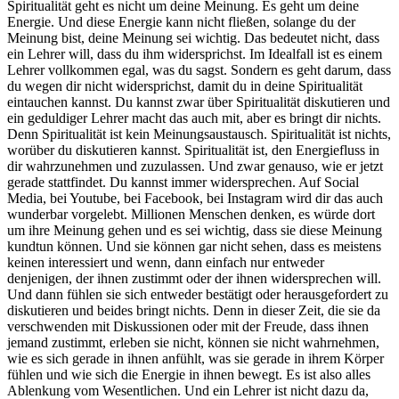
Spiritualität geht es nicht um deine Meinung. Es geht um deine
Energie. Und diese Energie kann nicht fließen, solange du der
Meinung bist, deine Meinung sei wichtig. Das bedeutet nicht, dass
ein Lehrer will, dass du ihm widersprichst. Im Idealfall ist es einem
Lehrer vollkommen egal, was du sagst. Sondern es geht darum, dass
du wegen dir nicht widersprichst, damit du in deine Spiritualität
eintauchen kannst. Du kannst zwar über Spiritualität diskutieren und
ein geduldiger Lehrer macht das auch mit, aber es bringt dir nichts.
Denn Spiritualität ist kein Meinungsaustausch. Spiritualität ist nichts,
worüber du diskutieren kannst. Spiritualität ist, den Energiefluss in
dir wahrzunehmen und zuzulassen. Und zwar genauso, wie er jetzt
gerade stattfindet. Du kannst immer widersprechen. Auf Social
Media, bei Youtube, bei Facebook, bei Instagram wird dir das auch
wunderbar vorgelebt. Millionen Menschen denken, es würde dort
um ihre Meinung gehen und es sei wichtig, dass sie diese Meinung
kundtun können. Und sie können gar nicht sehen, dass es meistens
keinen interessiert und wenn, dann einfach nur entweder
denjenigen, der ihnen zustimmt oder der ihnen widersprechen will.
Und dann fühlen sie sich entweder bestätigt oder herausgefordert zu
diskutieren und beides bringt nichts. Denn in dieser Zeit, die sie da
verschwenden mit Diskussionen oder mit der Freude, dass ihnen
jemand zustimmt, erleben sie nicht, können sie nicht wahrnehmen,
wie es sich gerade in ihnen anfühlt, was sie gerade in ihrem Körper
fühlen und wie sich die Energie in ihnen bewegt. Es ist also alles
Ablenkung vom Wesentlichen. Und ein Lehrer ist nicht dazu da,