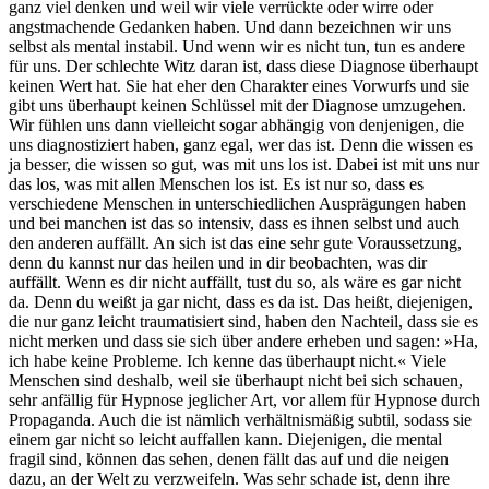
ganz viel denken und weil wir viele verrückte oder wirre oder
angstmachende Gedanken haben. Und dann bezeichnen wir uns
selbst als mental instabil. Und wenn wir es nicht tun, tun es andere
für uns. Der schlechte Witz daran ist, dass diese Diagnose überhaupt
keinen Wert hat. Sie hat eher den Charakter eines Vorwurfs und sie
gibt uns überhaupt keinen Schlüssel mit der Diagnose umzugehen.
Wir fühlen uns dann vielleicht sogar abhängig von denjenigen, die
uns diagnostiziert haben, ganz egal, wer das ist. Denn die wissen es
ja besser, die wissen so gut, was mit uns los ist. Dabei ist mit uns nur
das los, was mit allen Menschen los ist. Es ist nur so, dass es
verschiedene Menschen in unterschiedlichen Ausprägungen haben
und bei manchen ist das so intensiv, dass es ihnen selbst und auch
den anderen auffällt. An sich ist das eine sehr gute Voraussetzung,
denn du kannst nur das heilen und in dir beobachten, was dir
auffällt. Wenn es dir nicht auffällt, tust du so, als wäre es gar nicht
da. Denn du weißt ja gar nicht, dass es da ist. Das heißt, diejenigen,
die nur ganz leicht traumatisiert sind, haben den Nachteil, dass sie es
nicht merken und dass sie sich über andere erheben und sagen: »Ha,
ich habe keine Probleme. Ich kenne das überhaupt nicht.« Viele
Menschen sind deshalb, weil sie überhaupt nicht bei sich schauen,
sehr anfällig für Hypnose jeglicher Art, vor allem für Hypnose durch
Propaganda. Auch die ist nämlich verhältnismäßig subtil, sodass sie
einem gar nicht so leicht auffallen kann. Diejenigen, die mental
fragil sind, können das sehen, denen fällt das auf und die neigen
dazu, an der Welt zu verzweifeln. Was sehr schade ist, denn ihre