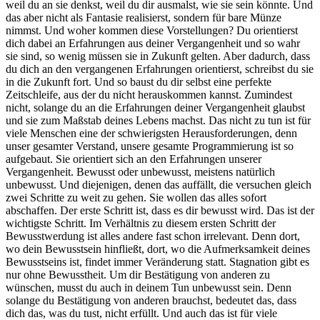
weil du an sie denkst, weil du dir ausmalst, wie sie sein könnte. Und
das aber nicht als Fantasie realisierst, sondern für bare Münze
nimmst. Und woher kommen diese Vorstellungen? Du orientierst
dich dabei an Erfahrungen aus deiner Vergangenheit und so wahr
sie sind, so wenig müssen sie in Zukunft gelten. Aber dadurch, dass
du dich an den vergangenen Erfahrungen orientierst, schreibst du sie
in die Zukunft fort. Und so baust du dir selbst eine perfekte
Zeitschleife, aus der du nicht herauskommen kannst. Zumindest
nicht, solange du an die Erfahrungen deiner Vergangenheit glaubst
und sie zum Maßstab deines Lebens machst. Das nicht zu tun ist für
viele Menschen eine der schwierigsten Herausforderungen, denn
unser gesamter Verstand, unsere gesamte Programmierung ist so
aufgebaut. Sie orientiert sich an den Erfahrungen unserer
Vergangenheit. Bewusst oder unbewusst, meistens natürlich
unbewusst. Und diejenigen, denen das auffällt, die versuchen gleich
zwei Schritte zu weit zu gehen. Sie wollen das alles sofort
abschaffen. Der erste Schritt ist, dass es dir bewusst wird. Das ist der
wichtigste Schritt. Im Verhältnis zu diesem ersten Schritt der
Bewusstwerdung ist alles andere fast schon irrelevant. Denn dort,
wo dein Bewusstsein hinfließt, dort, wo die Aufmerksamkeit deines
Bewusstseins ist, findet immer Veränderung statt. Stagnation gibt es
nur ohne Bewusstheit. Um dir Bestätigung von anderen zu
wünschen, musst du auch in deinem Tun unbewusst sein. Denn
solange du Bestätigung von anderen brauchst, bedeutet das, dass
dich das, was du tust, nicht erfüllt. Und auch das ist für viele